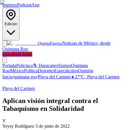
Impreso
Podcast
App
Edición
Noticias de México, desde
Quinta
Fuerza
Quintana Roo
Suscríbete gratis
Portada
Policiaca
🌀 Huracanes
Sismos
Quintana
Roo
México
Política
Deportes
Espectáculos
Opinión
Inicio
/
quintana roo
/
Playa del Carmen
☀️
27
°C
·
Playa del Carmen
Playa del Carmen
Aplican visión integral contra el
Tabaquismo en Solidaridad
Y
Yeysy Rodríguez
·
3 de junio de 2022