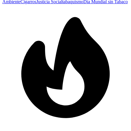
Ambiente
Cigarros
Justicia Social
tabaquismo
Día Mundial sin Tabaco