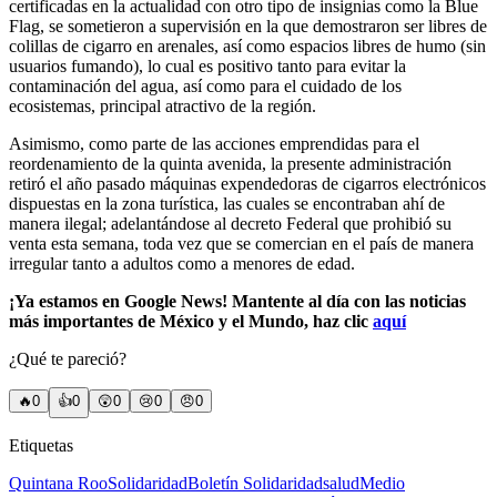
certificadas en la actualidad con otro tipo de insignias como la Blue
Flag, se sometieron a supervisión en la que demostraron ser libres de
colillas de cigarro en arenales, así como espacios libres de humo (sin
usuarios fumando), lo cual es positivo tanto para evitar la
contaminación del agua, así como para el cuidado de los
ecosistemas, principal atractivo de la región.
Asimismo, como parte de las acciones emprendidas para el
reordenamiento de la quinta avenida, la presente administración
retiró el año pasado máquinas expendedoras de cigarros electrónicos
dispuestas en la zona turística, las cuales se encontraban ahí de
manera ilegal; adelantándose al decreto Federal que prohibió su
venta esta semana, toda vez que se comercian en el país de manera
irregular tanto a adultos como a menores de edad.
¡Ya estamos en Google News! Mantente al día con las noticias
más importantes de México y el Mundo, haz clic
aquí
¿Qué te pareció?
🔥
0
👍
0
😲
0
😢
0
😠
0
Etiquetas
Quintana Roo
Solidaridad
Boletín Solidaridad
salud
Medio