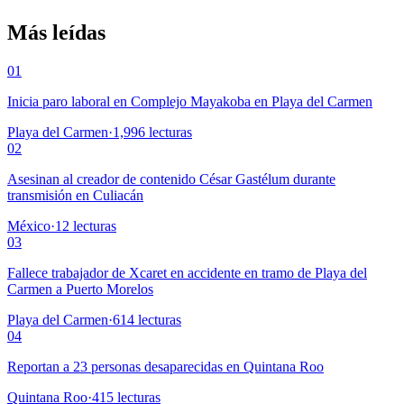
Más leídas
01
Inicia paro laboral en Complejo Mayakoba en Playa del Carmen
Playa del Carmen
·
1,996
lecturas
02
Asesinan al creador de contenido César Gastélum durante
transmisión en Culiacán
México
·
12
lecturas
03
Fallece trabajador de Xcaret en accidente en tramo de Playa del
Carmen a Puerto Morelos
Playa del Carmen
·
614
lecturas
04
Reportan a 23 personas desaparecidas en Quintana Roo
Quintana Roo
·
415
lecturas