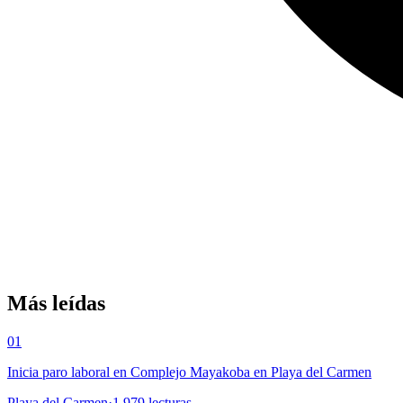
Más leídas
01
Inicia paro laboral en Complejo Mayakoba en Playa del Carmen
Playa del Carmen
·
1,979
lecturas