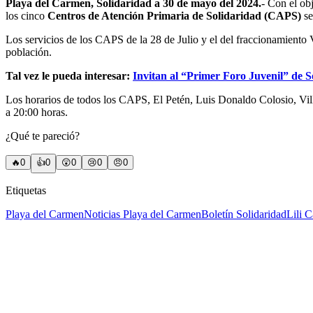
Playa del Carmen, Solidaridad a 30 de mayo del 2024.
- Con el ob
los cinco
Centros de Atención Primaria de Solidaridad (CAPS)
se
Los servicios de los CAPS de la 28 de Julio y el del fraccionamiento 
población.
Tal vez le pueda interesar:
Invitan al “Primer Foro Juvenil” de S
Los horarios de todos los CAPS, El Petén, Luis Donaldo Colosio, Vill
a 20:00 horas.
¿Qué te pareció?
🔥
0
👍
0
😲
0
😢
0
😠
0
Etiquetas
Playa del Carmen
Noticias Playa del Carmen
Boletín Solidaridad
Lili 