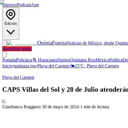
Impreso
Podcast
App
Edición
Quinta
Fuerza
Noticias de México, desde Quint
Suscríbete gratis
Portada
Policiaca
🌀 Huracanes
Sismos
Quintana Roo
México
Política
De
Inicio
/
quintana roo
/
Playa del Carmen
🌤️
25
°C
·
Playa del Carmen
Playa del Carmen
CAPS Villas del Sol y 28 de Julio atender
G
Gianfranco Ruggiero
·
30 de mayo de 2024
·
1
min de lectura