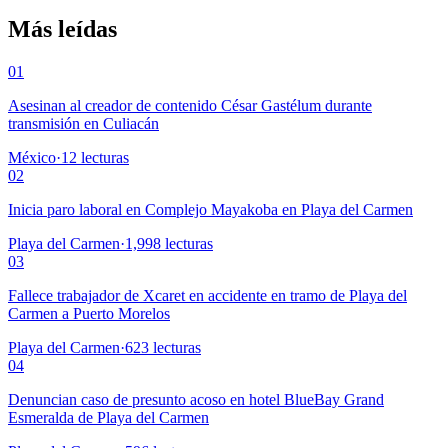
Más leídas
01
Asesinan al creador de contenido César Gastélum durante
transmisión en Culiacán
México
·
12
lecturas
02
Inicia paro laboral en Complejo Mayakoba en Playa del Carmen
Playa del Carmen
·
1,998
lecturas
03
Fallece trabajador de Xcaret en accidente en tramo de Playa del
Carmen a Puerto Morelos
Playa del Carmen
·
623
lecturas
04
Denuncian caso de presunto acoso en hotel BlueBay Grand
Esmeralda de Playa del Carmen