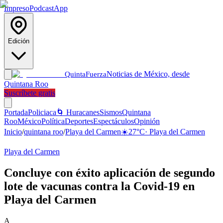
Impreso
Podcast
App
Edición
Noticias de México, desde
Quinta
Fuerza
Quintana Roo
Suscríbete gratis
Portada
Policiaca
🌀 Huracanes
Sismos
Quintana
Roo
México
Política
Deportes
Espectáculos
Opinión
Inicio
/
quintana roo
/
Playa del Carmen
☀️
27
°C
·
Playa del Carmen
Playa del Carmen
Concluye con éxito aplicación de segundo
lote de vacunas contra la Covid-19 en
Playa del Carmen
A