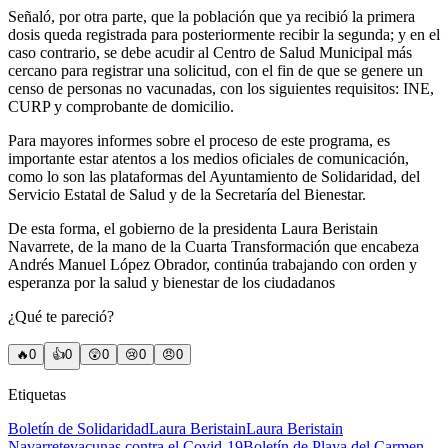
Señaló, por otra parte, que la población que ya recibió la primera
dosis queda registrada para posteriormente recibir la segunda; y en el
caso contrario, se debe acudir al Centro de Salud Municipal más
cercano para registrar una solicitud, con el fin de que se genere un
censo de personas no vacunadas, con los siguientes requisitos: INE,
CURP y comprobante de domicilio.
Para mayores informes sobre el proceso de este programa, es
importante estar atentos a los medios oficiales de comunicación,
como lo son las plataformas del Ayuntamiento de Solidaridad, del
Servicio Estatal de Salud y de la Secretaría del Bienestar.
De esta forma, el gobierno de la presidenta Laura Beristain
Navarrete, de la mano de la Cuarta Transformación que encabeza
Andrés Manuel López Obrador, continúa trabajando con orden y
esperanza por la salud y bienestar de los ciudadanos
¿Qué te pareció?
🔥
0
👍
0
😲
0
😢
0
😠
0
Etiquetas
Boletín de Solidaridad
Laura Beristain
Laura Beristain
Navarrete
vacunas contra el Covid-19
Boletín de Playa del Carmen