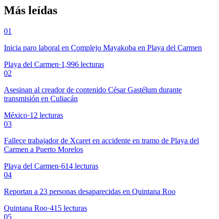
Más leídas
01
Inicia paro laboral en Complejo Mayakoba en Playa del Carmen
Playa del Carmen
·
1,996
lecturas
02
Asesinan al creador de contenido César Gastélum durante
transmisión en Culiacán
México
·
12
lecturas
03
Fallece trabajador de Xcaret en accidente en tramo de Playa del
Carmen a Puerto Morelos
Playa del Carmen
·
614
lecturas
04
Reportan a 23 personas desaparecidas en Quintana Roo
Quintana Roo
·
415
lecturas
05