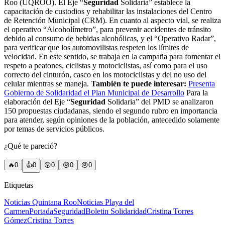
Roo (UQROO). El Eje “
Seguridad
Solidaria” establece la
capacitación de custodios y rehabilitar las instalaciones del Centro
de Retención Municipal (CRM). En cuanto al aspecto vial, se realiza
el operativo “Alcoholímetro”, para prevenir accidentes de tránsito
debido al consumo de bebidas alcohólicas, y el “Operativo Radar”,
para verificar que los automovilistas respeten los límites de
velocidad. En este sentido, se trabaja en la campaña para fomentar el
respeto a peatones, ciclistas y motociclistas, así como para el uso
correcto del cinturón, casco en los motociclistas y del no uso del
celular mientras se maneja.
También te puede interesar:
Presenta
Gobierno de Solidaridad el Plan Municipal de Desarrollo
Para la
elaboración del Eje “
Seguridad
Solidaria” del PMD se analizaron
150 propuestas ciudadanas, siendo el segundo rubro en importancia
para atender, según opiniones de la población, antecedido solamente
por temas de servicios públicos.
¿Qué te pareció?
🔥
0
👍
0
😲
0
😢
0
😠
0
Etiquetas
Noticias Quintana Roo
Noticias Playa del
Carmen
Portada
Seguridad
Boletin Solidaridad
Cristina Torres
Gómez
Cristina Torres