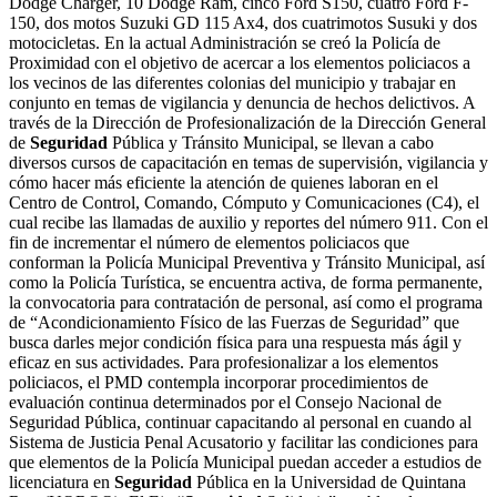
Dodge Charger, 10 Dodge Ram, cinco Ford S150, cuatro Ford F-
150, dos motos Suzuki GD 115 Ax4, dos cuatrimotos Susuki y dos
motocicletas. En la actual Administración se creó la Policía de
Proximidad con el objetivo de acercar a los elementos policiacos a
los vecinos de las diferentes colonias del municipio y trabajar en
conjunto en temas de vigilancia y denuncia de hechos delictivos. A
través de la Dirección de Profesionalización de la Dirección General
de
Seguridad
Pública y Tránsito Municipal, se llevan a cabo
diversos cursos de capacitación en temas de supervisión, vigilancia y
cómo hacer más eficiente la atención de quienes laboran en el
Centro de Control, Comando, Cómputo y Comunicaciones (C4), el
cual recibe las llamadas de auxilio y reportes del número 911. Con el
fin de incrementar el número de elementos policiacos que
conforman la Policía Municipal Preventiva y Tránsito Municipal, así
como la Policía Turística, se encuentra activa, de forma permanente,
la convocatoria para contratación de personal, así como el programa
de “Acondicionamiento Físico de las Fuerzas de Seguridad” que
busca darles mejor condición física para una respuesta más ágil y
eficaz en sus actividades. Para profesionalizar a los elementos
policiacos, el PMD contempla incorporar procedimientos de
evaluación continua determinados por el Consejo Nacional de
Seguridad Pública, continuar capacitando al personal en cuando al
Sistema de Justicia Penal Acusatorio y facilitar las condiciones para
que elementos de la Policía Municipal puedan acceder a estudios de
licenciatura en
Seguridad
Pública en la Universidad de Quintana