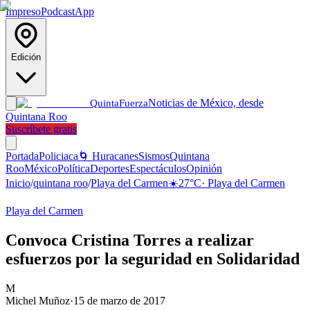
Impreso
Podcast
App
Edición
Noticias de México, desde
Quinta
Fuerza
Quintana Roo
Suscríbete gratis
Portada
Policiaca
🌀 Huracanes
Sismos
Quintana
Roo
México
Política
Deportes
Espectáculos
Opinión
Inicio
/
quintana roo
/
Playa del Carmen
☀️
27
°C
·
Playa del Carmen
Playa del Carmen
Convoca Cristina Torres a realizar
esfuerzos por la seguridad en Solidaridad
M
Michel Muñoz
·
15 de marzo de 2017