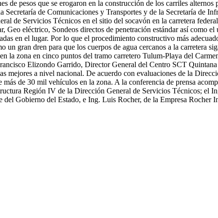
es de pesos que se erogaron en la construcción de los carriles alternos
la Secretaría de Comunicaciones y Transportes y de la Secretaría de In
neral de Servicios Técnicos en el sitio del socavón en la carretera fe
, Geo eléctrico, Sondeos directos de penetración estándar así como el 
das en el lugar. Por lo que el procedimiento constructivo más adecuado 
mo un gran dren para que los cuerpos de agua cercanos a la carretera s
ios en la zona en cinco puntos del tramo carretero Tulum-Playa del Ca
Francisco Elizondo Garrido, Director General del Centro SCT Quintana 
e las mejores a nivel nacional. De acuerdo con evaluaciones de la Direc
 de más de 30 mil vehículos en la zona. A la conferencia de prensa aco
ructura Región IV de la Dirección General de Servicios Técnicos; el In
te del Gobierno del Estado, e Ing. Luis Rocher, de la Empresa Rocher In