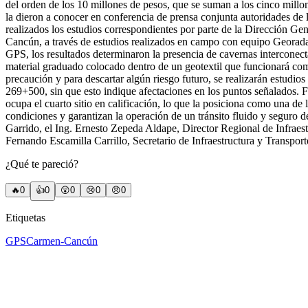
del orden de los 10 millones de pesos, que se suman a los cinco millon
la dieron a conocer en conferencia de prensa conjunta autoridades de 
realizados los estudios correspondientes por parte de la Dirección Ge
Cancún, a través de estudios realizados en campo con equipo Georadar
GPS, los resultados determinaron la presencia de cavernas interconecta
material graduado colocado dentro de un geotextil que funcionará co
precaución y para descartar algún riesgo futuro, se realizarán estud
269+500, sin que esto indique afectaciones en los puntos señalados. 
ocupa el cuarto sitio en calificación, lo que la posiciona como una d
condiciones y garantizan la operación de un tránsito fluido y seguro
Garrido, el Ing. Ernesto Zepeda Aldape, Director Regional de Infraest
Fernando Escamilla Carrillo, Secretario de Infraestructura y Transpor
¿Qué te pareció?
🔥
0
👍
0
😲
0
😢
0
😠
0
Etiquetas
GPS
Carmen-Cancún