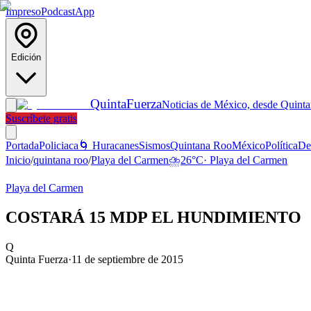
Impreso
Podcast
App
Edición
Quinta
Fuerza
Noticias de México, desde Quint
Suscríbete gratis
Portada
Policiaca
🌀 Huracanes
Sismos
Quintana Roo
México
Política
De
Inicio
/
quintana roo
/
Playa del Carmen
⛈️
26
°C
·
Playa del Carmen
Playa del Carmen
COSTARÁ 15 MDP EL HUNDIMIENTO
Q
Quinta Fuerza
·
11 de septiembre de 2015