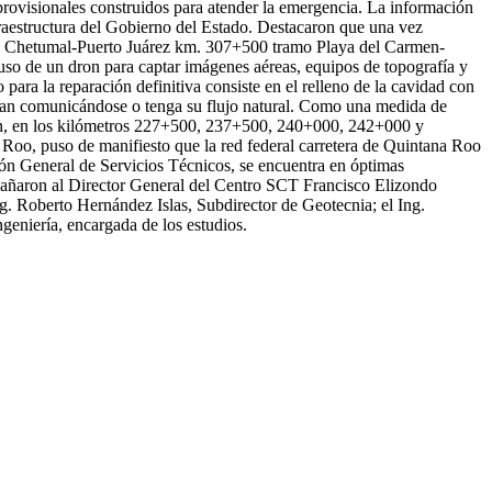
 provisionales construidos para atender la emergencia. La información
fraestructura del Gobierno del Estado. Destacaron que una vez
deral Chetumal-Puerto Juárez km. 307+500 tramo Playa del Carmen-
uso de un dron para captar imágenes aéreas, equipos de topografía y
para la reparación definitiva consiste en el relleno de la cavidad con
igan comunicándose o tenga su flujo natural. Como una medida de
rmen, en los kilómetros 227+500, 237+500, 240+000, 242+000 y
Roo, puso de manifiesto que la red federal carretera de Quintana Roo
ción General de Servicios Técnicos, se encuentra en óptimas
mpañaron al Director General del Centro SCT Francisco Elizondo
g. Roberto Hernández Islas, Subdirector de Geotecnia; el Ing.
geniería, encargada de los estudios.