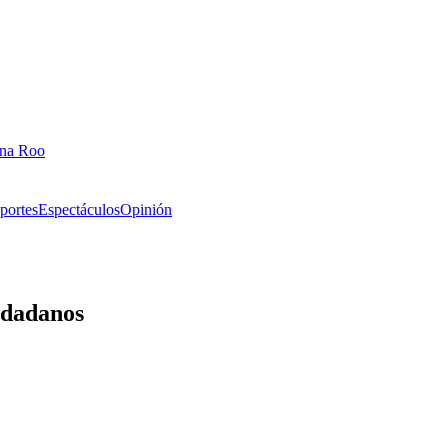
ana Roo
portes
Espectáculos
Opinión
iudadanos