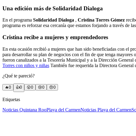
Una edición más de
Solidaridad Dialoga
En el programa
Solidaridad Dialoga
,
Cristina Torres Gómez
recib
programa es reforzar esa cercanía que estamos forjando a través de la
Cristina recibe a mujeres y emprendedores
En esta ocasión recibió a mujeres que han sido beneficiadas con el p
para desarrollar su plan de negocios con el fin de que tenga mayores 
fueron canalizados a la Tesorería Municipal y a la Dirección General
Torres con niños y niñas
También fue requerida la Directora General d
¿Qué te pareció?
🔥
0
👍
0
😲
0
😢
0
😠
0
Etiquetas
Noticias Quintana Roo
Playa del Carmen
Noticias Playa del Carmen
So