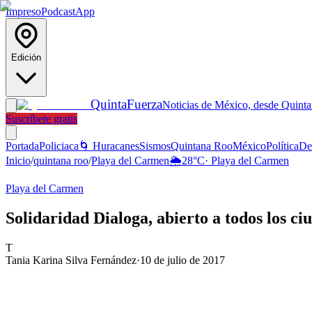
Impreso
Podcast
App
Edición
Quinta
Fuerza
Noticias de México, desde Quint
Suscríbete gratis
Portada
Policiaca
🌀 Huracanes
Sismos
Quintana Roo
México
Política
De
Inicio
/
quintana roo
/
Playa del Carmen
🌦️
28
°C
·
Playa del Carmen
Playa del Carmen
Solidaridad Dialoga, abierto a todos los c
T
Tania Karina Silva Fernández
·
10 de julio de 2017