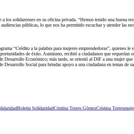
e a los solidarenses en su oficina privada. “Hemos tenido una buena res
s audiencias públicas, lo que nos ha permitido escuchar y atender las n
rograma “Crédito a la palabra para mujeres emprendedoras”, quienes le e
oportunidades de éxito. Asimismo, recibió a ciudadanos que requerían or
 de Desarrollo Económico; más tarde, se orientó al DIF a una mujer que
e Desarrollo Social para brindar apoyo a una ciudadana en temas de sal
lidaridad
Boletin Solidaridad
Cristina Torres Gómez
Cristina Torres
muje