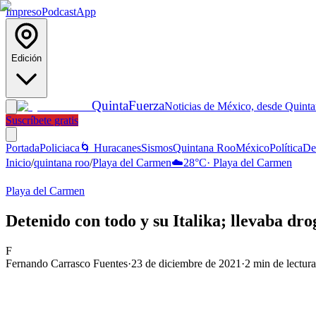
Impreso
Podcast
App
Edición
Quinta
Fuerza
Noticias de México, desde Quint
Suscríbete gratis
Portada
Policiaca
🌀 Huracanes
Sismos
Quintana Roo
México
Política
De
Inicio
/
quintana roo
/
Playa del Carmen
☁️
28
°C
·
Playa del Carmen
Playa del Carmen
Detenido con todo y su Italika; llevaba dr
F
Fernando Carrasco Fuentes
·
23 de diciembre de 2021
·
2
min de lectura