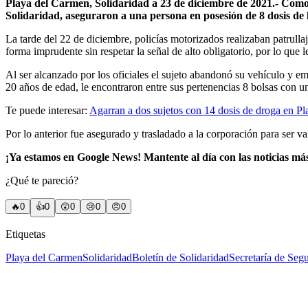
Playa del Carmen, Solidaridad a 23 de diciembre de 2021.- Como p
Solidaridad, aseguraron a una persona en posesión de 8 dosis de l
La tarde del 22 de diciembre, policías motorizados realizaban patrulla
forma imprudente sin respetar la señal de alto obligatorio, por lo que
Al ser alcanzado por los oficiales el sujeto abandonó su vehículo y em
20 años de edad, le encontraron entre sus pertenencias 8 bolsas con un m
Te puede interesar:
Agarran a dos sujetos con 14 dosis de droga en P
Por lo anterior fue asegurado y trasladado a la corporación para ser v
¡Ya estamos en Google News! Mantente al día con las noticias má
¿Qué te pareció?
🔥
0
👍
0
😲
0
😢
0
😠
0
Etiquetas
Playa del Carmen
Solidaridad
Boletín de Solidaridad
Secretaría de Seg