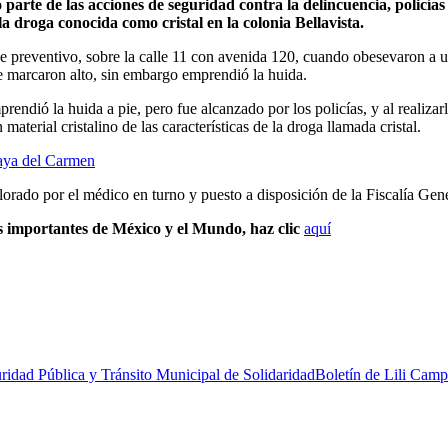
arte de las acciones de seguridad contra la delincuencia, policías
a droga conocida como cristal en la colonia Bellavista.
je preventivo, sobre la calle 11 con avenida 120, cuando obesevaron a u
 le marcaron alto, sin embargo emprendió la huida.
prendió la huida a pie, pero fue alcanzado por los policías, y al realiz
aterial cristalino de las características de la droga llamada cristal.
laya del Carmen
alorado por el médico en turno y puesto a disposición de la Fiscalía Gen
s importantes de México y el Mundo, haz clic
aquí
uridad Pública y Tránsito Municipal de Solidaridad
Boletín de Lili Cam