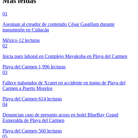
Más leídas
01
Asesinan al creador de contenido César Gastélum durante
transmisión en Culiacán
México
·
12
lecturas
02
Inicia paro laboral en Complejo Mayakoba en Playa del Carmen
Playa del Carmen
·
1,996
lecturas
03
Fallece trabajador de Xcaret en accidente en tramo de Playa del
Carmen a Puerto Morelos
Playa del Carmen
·
614
lecturas
04
Denuncian caso de presunto acoso en hotel BlueBay Grand
Esmeralda de Playa del Carmen
Playa del Carmen
·
560
lecturas
05