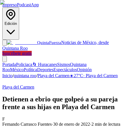
Impreso
Podcast
App
Edición
Noticias de México, desde
Quinta
Fuerza
Quintana Roo
Suscríbete gratis
Portada
Policiaca
🌀 Huracanes
Sismos
Quintana
Roo
México
Política
Deportes
Espectáculos
Opinión
Inicio
/
quintana roo
/
Playa del Carmen
☀️
27
°C
·
Playa del Carmen
Playa del Carmen
Detienen a ebrio que golpeó a su pareja
frente a sus hijas en Playa del Carmen
F
Fernando Carrasco Fuentes
·
30 de enero de 2022
·
2
min de lectura