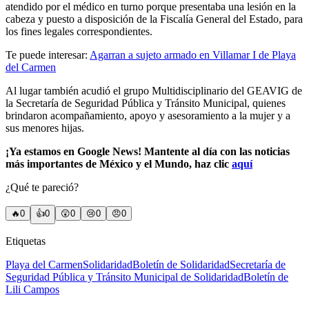
atendido por el médico en turno porque presentaba una lesión en la
cabeza y puesto a disposición de la Fiscalía General del Estado, para
los fines legales correspondientes.
Te puede interesar:
Agarran a sujeto armado en Villamar I de Playa
del Carmen
Al lugar también acudió el grupo Multidisciplinario del GEAVIG de
la Secretaría de Seguridad Pública y Tránsito Municipal, quienes
brindaron acompañamiento, apoyo y asesoramiento a la mujer y a
sus menores hijas.
¡Ya estamos en Google News! Mantente al día con las noticias
más importantes de México y el Mundo, haz clic
aquí
¿Qué te pareció?
🔥
0
👍
0
😲
0
😢
0
😠
0
Etiquetas
Playa del Carmen
Solidaridad
Boletín de Solidaridad
Secretaría de
Seguridad Pública y Tránsito Municipal de Solidaridad
Boletín de
Lili Campos