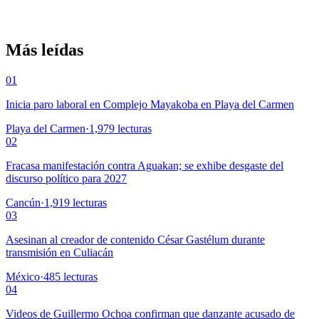
Más leídas
01
Inicia paro laboral en Complejo Mayakoba en Playa del Carmen
Playa del Carmen
·
1,979
lecturas
02
Fracasa manifestación contra Aguakan; se exhibe desgaste del
discurso político para 2027
Cancún
·
1,919
lecturas
03
Asesinan al creador de contenido César Gastélum durante
transmisión en Culiacán
México
·
485
lecturas
04
Videos de Guillermo Ochoa confirman que danzante acusado de