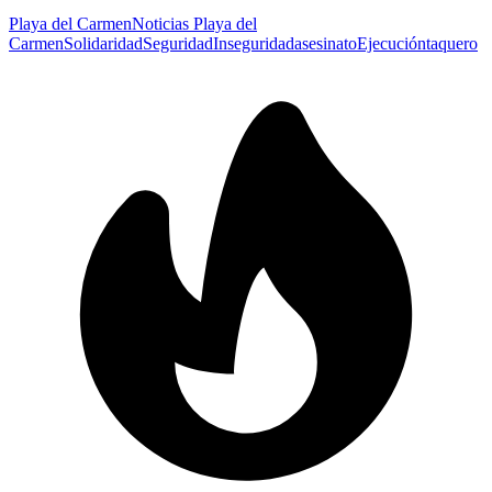
Playa del Carmen
Noticias Playa del
Carmen
Solidaridad
Seguridad
Inseguridad
asesinato
Ejecución
taquero