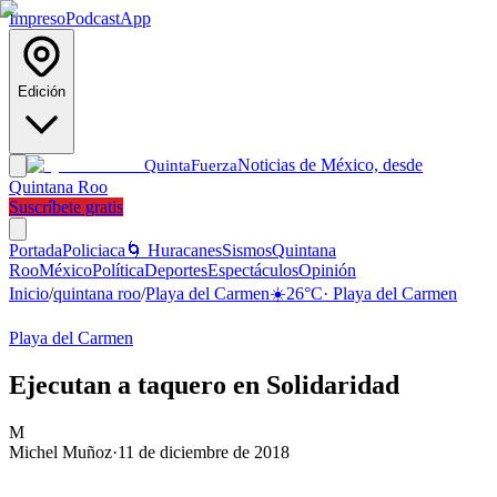
Impreso
Podcast
App
Edición
Noticias de México, desde
Quinta
Fuerza
Quintana Roo
Suscríbete gratis
Portada
Policiaca
🌀 Huracanes
Sismos
Quintana
Roo
México
Política
Deportes
Espectáculos
Opinión
Inicio
/
quintana roo
/
Playa del Carmen
☀️
26
°C
·
Playa del Carmen
Playa del Carmen
Ejecutan a taquero en Solidaridad
M
Michel Muñoz
·
11 de diciembre de 2018