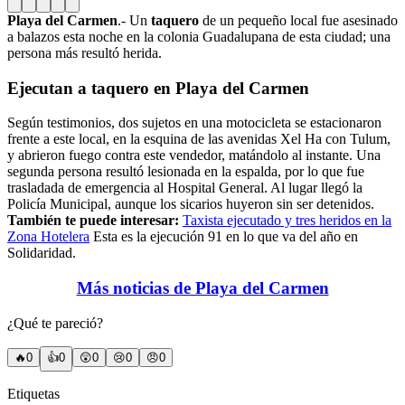
Playa del Carmen
.- Un
taquero
de un pequeño local fue asesinado
a balazos esta noche en la colonia Guadalupana de esta ciudad; una
persona más resultó herida.
Ejecutan a taquero en Playa del Carmen
Según testimonios, dos sujetos en una motocicleta se estacionaron
frente a este local, en la esquina de las avenidas Xel Ha con Tulum,
y abrieron fuego contra este vendedor, matándolo al instante. Una
segunda persona resultó lesionada en la espalda, por lo que fue
trasladada de emergencia al Hospital General. Al lugar llegó la
Policía Municipal, aunque los sicarios huyeron sin ser detenidos.
También te puede interesar:
Taxista ejecutado y tres heridos en la
Zona Hotelera
Esta es la ejecución 91 en lo que va del año en
Solidaridad.
Más noticias de Playa del Carmen
¿Qué te pareció?
🔥
0
👍
0
😲
0
😢
0
😠
0
Etiquetas