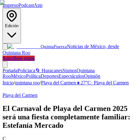
Impreso
Podcast
App
Edición
Noticias de México, desde
Quinta
Fuerza
Quintana Roo
Suscríbete gratis
Portada
Policiaca
🌀 Huracanes
Sismos
Quintana
Roo
México
Política
Deportes
Espectáculos
Opinión
Inicio
/
quintana roo
/
Playa del Carmen
☀️
27
°C
·
Playa del Carmen
Playa del Carmen
El Carnaval de Playa del Carmen 2025
será una fiesta completamente familiar:
Estefanía Mercado
C