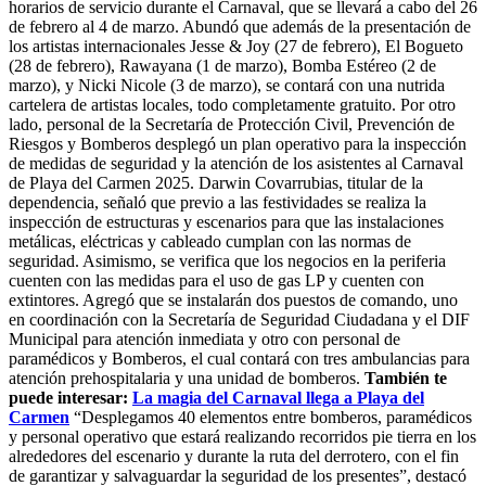
horarios de servicio durante el Carnaval, que se llevará a cabo del 26
de febrero al 4 de marzo. Abundó que además de la presentación de
los artistas internacionales Jesse & Joy (27 de febrero), El Bogueto
(28 de febrero), Rawayana (1 de marzo), Bomba Estéreo (2 de
marzo), y Nicki Nicole (3 de marzo), se contará con una nutrida
cartelera de artistas locales, todo completamente gratuito. Por otro
lado, personal de la Secretaría de Protección Civil, Prevención de
Riesgos y Bomberos desplegó un plan operativo para la inspección
de medidas de seguridad y la atención de los asistentes al Carnaval
de Playa del Carmen 2025. Darwin Covarrubias, titular de la
dependencia, señaló que previo a las festividades se realiza la
inspección de estructuras y escenarios para que las instalaciones
metálicas, eléctricas y cableado cumplan con las normas de
seguridad. Asimismo, se verifica que los negocios en la periferia
cuenten con las medidas para el uso de gas LP y cuenten con
extintores. Agregó que se instalarán dos puestos de comando, uno
en coordinación con la Secretaría de Seguridad Ciudadana y el DIF
Municipal para atención inmediata y otro con personal de
paramédicos y Bomberos, el cual contará con tres ambulancias para
atención prehospitalaria y una unidad de bomberos.
También te
puede interesar:
La magia del Carnaval llega a Playa del
Carmen
“Desplegamos 40 elementos entre bomberos, paramédicos
y personal operativo que estará realizando recorridos pie tierra en los
alrededores del escenario y durante la ruta del derrotero, con el fin
de garantizar y salvaguardar la seguridad de los presentes”, destacó