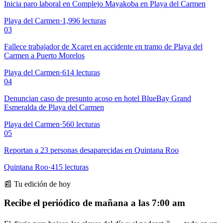
Inicia paro laboral en Complejo Mayakoba en Playa del Carmen
Playa del Carmen
·
1,996
lecturas
03
Fallece trabajador de Xcaret en accidente en tramo de Playa del
Carmen a Puerto Morelos
Playa del Carmen
·
614
lecturas
04
Denuncian caso de presunto acoso en hotel BlueBay Grand
Esmeralda de Playa del Carmen
Playa del Carmen
·
560
lecturas
05
Reportan a 23 personas desaparecidas en Quintana Roo
Quintana Roo
·
415
lecturas
📰 Tu edición de hoy
Recibe el periódico de mañana a las 7:00 am