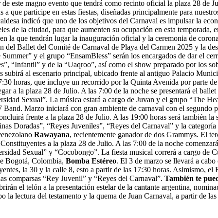
r de este magno evento que tendrá como recinto oficial la plaza 28 de Ju
 a que participe en estas fiestas, diseñadas principalmente para nuestr
caldesa indicó que uno de los objetivos del Carnaval es impulsar la eco
eles de la ciudad, para que aumenten su ocupación en esta temporada, en
a en la que tendrán lugar la inauguración oficial y la ceremonia de corona
ción del Ballet del Comité de Carnaval de Playa del Carmen 2025 y la de
Summer” y el grupo “EnsamBless” serán los encargados de dar el cerroja
”, “Infantil” y de la “Uaqroo”, así como el show preparado por los sober
as subirá al escenario principal, ubicado frente al antiguo Palacio Mun
7:30 horas, que incluye un recorrido por la Quinta Avenida por parte de
legar a la plaza 28 de Julio. A las 7:00 de la noche se presentará el bal
rsidad Sexual”. La música estará a cargo de Juvan y el grupo “The Hear
and. Marzo iniciará con gran ambiente de carnaval con el segundo paseo
oncluirá frente a la plaza 28 de Julio. A las 19:00 horas será también l
“Reinas Doradas”, “Reyes Juveniles”, “Reyes del Carnaval” y la categoría
o venezolano
Rawayana
, recientemente ganador de dos Grammys. El terc
 Constituyentes a la plaza 28 de Julio. A las 7:00 de la noche comenzar
rsidad Sexual” y “Cocobongo”. La fiesta musical correrá a cargo de Cua
sde Bogotá, Colombia,
Bomba Estéreo
. El 3 de marzo se llevará a cabo
entes, la 30 y la calle 8, esto a partir de las 17:30 horas. Asimismo, el
y las comparsas “Rey Juvenil” y “Reyes del Carnaval”.
También te pued
irán el telón a la presentación estelar de la cantante argentina, nomi
la lectura del testamento y la quema de Juan Carnaval, a partir de las 8