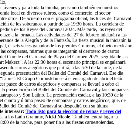
lio.
os jóvenes y para toda la familia, pensando también en nuestros
nomía local en diversos rubros, como el comercio, el sector
tre otros. De acuerdo con el programa oficial, las luces del Carnaval
ción de los soberanos, a partir de las 19:30 horas. La cartelera de
spedida de los Reyes del Carnaval 2024. Más tarde, los reyes del
zo a la jornada. Las actividades del 27 de febrero iniciarán a las
anos de la Alegría y de la Fantasía. La fiesta musical la iniciarán la
icipal, el seis veces ganador de los premios Grammy, el dueto mexicano
 las comparsas, mismas que se integrarán al derrotero de carros
let del Comité del Carnaval de Playa del Carmen 2025, seguida de las
t Makerz”. A las 22:30 horas el escenario principal se engalanará
 de carros alegóricos que partirá, a las 5:30 de la tarde, de la
a segunda presentación del Ballet del Comité del Carnaval. Ese día
 “Libre”. El Grupo Corpusklan será el encargado de abrir el telón
er paseo de carros alegóricos y comparsas se llevará a cabo el
á la presentación del Ballet del Comité del Carnaval y las comparsas
trapeao y Son Latino. La presentación estelar, a las 10:30 de la
 el cuarto y último paseo de comparsas y carros alegóricos, que, de
 Ballet del Comité del Carnaval se despedirá con su última
e interesar:
Todo listo para la elección de reinas y reyes del
nada a los Latin Grammy,
Nicki Nicole
. También tendrá lugar la
:00 de la noche, para poner fin a las fiestas carnestolendas.