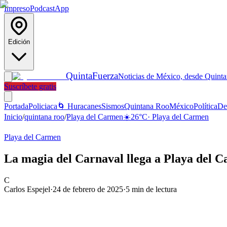
Impreso
Podcast
App
Edición
Quinta
Fuerza
Noticias de México, desde Quint
Suscríbete gratis
Portada
Policiaca
🌀 Huracanes
Sismos
Quintana Roo
México
Política
De
Inicio
/
quintana roo
/
Playa del Carmen
☀️
26
°C
·
Playa del Carmen
Playa del Carmen
La magia del Carnaval llega a Playa del 
C
Carlos Espejel
·
24 de febrero de 2025
·
5
min de lectura