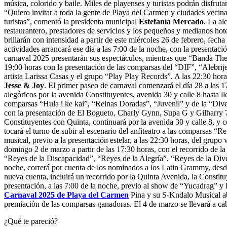
música, colorido y baile. Miles de playenses y turistas podrán disfruta
“Quiero invitar a toda la gente de Playa del Carmen y ciudades vecinas
turistas”, comentó la presidenta municipal
Estefanía Mercado
. La al
restaurantero, prestadores de servicios y los pequeños y medianos hot
brillarán con intensidad a partir de este miércoles 26 de febrero, fech
actividades arrancará ese día a las 7:00 de la noche, con la presenta
carnaval 2025 presentarán sus espectáculos, mientras que “Banda The 
19:00 horas con la presentación de las comparsas del “DIF”, “Alebrijes
artista Larissa Casas y el grupo “Play Play Records”. A las 22:30 hor
Jesse & Joy
. El primer paseo de carnaval comenzará el día 28 a las 1
alegóricos por la avenida Constituyentes, avenida 30 y calle 8 hasta l
comparsas “Hula i ke kai”, “Reinas Doradas”, “Juvenil” y de la “Dive
con la presentación de El Bogueto, Charly Gynn, Supa G y Gilharry 7 B
Constituyentes con Quinta, continuará por la avenida 30 y calle 8, y c
tocará el turno de subir al escenario del anfiteatro a las comparsas 
musical, previo a la presentación estelar, a las 22:30 horas, del grup
domingo 2 de marzo a partir de las 17:30 horas, con el recorrido de la
“Reyes de la Discapacidad”, “Reyes de la Alegría”, “Reyes de la Dive
noche, correrá por cuenta de los nominados a los Latin Grammy, de
nueva cuenta, incluirá un recorrido por la Quinta Avenida, la Constituy
presentación, a las 7:00 de la noche, previo al show de “Yucadrag” 
Carnaval 2025 de Playa del Carmen
Pina y su S-Kndalo Musical abr
premiación de las comparsas ganadoras. El 4 de marzo se llevará a cabo 
¿Qué te pareció?