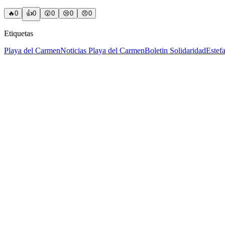
🔥
0
👍
0
😲
0
😢
0
😠
0
Etiquetas
Playa del Carmen
Noticias Playa del Carmen
Boletin Solidaridad
Estef