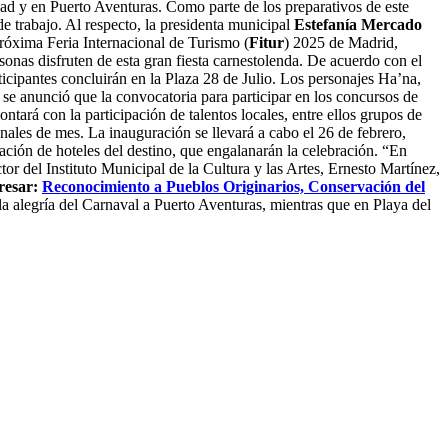
iudad y en Puerto Aventuras. Como parte de los preparativos de este
e trabajo. Al respecto, la presidenta municipal
Estefanía Mercado
róxima Feria Internacional de Turismo (
Fitur
) 2025 de Madrid,
sonas disfruten de esta gran fiesta carnestolenda. De acuerdo con el
rticipantes concluirán en la Plaza 28 de Julio. Los personajes Ha’na,
 se anunció que la convocatoria para participar en los concursos de
ontará con la participación de talentos locales, entre ellos grupos de
inales de mes. La inauguración se llevará a cabo el 26 de febrero,
pación de hoteles del destino, que engalanarán la celebración. “En
or del Instituto Municipal de la Cultura y las Artes, Ernesto Martínez,
resar:
Reconocimiento a Pueblos Originarios, Conservación del
 la alegría del Carnaval a Puerto Aventuras, mientras que en Playa del