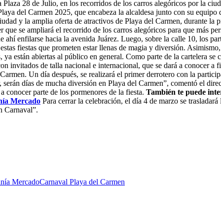
a Plaza 28 de Julio, en los recorridos de los carros alegóricos por la c
Playa del Carmen 2025, que encabeza la alcaldesa junto con su equipo d
udad y la amplia oferta de atractivos de Playa del Carmen, durante la p
r que se ampliará el recorrido de los carros alegóricos para que más per
de ahí enfilarse hacia la avenida Juárez. Luego, sobre la calle 10, los pa
estas fiestas que prometen estar llenas de magia y diversión. Asimismo,
 ya están abiertas al público en general. Como parte de la cartelera se c
n invitados de talla nacional e internacional, que se dará a conocer a f
Carmen. Un día después, se realizará el primer derrotero con la partici
ir, serán días de mucha diversión en Playa del Carmen”, comentó el direct
 a conocer parte de los pormenores de la fiesta.
También te puede inte
anía Mercado
Para cerrar la celebración, el día 4 de marzo se trasladará
an Carnaval”.
anía Mercado
Carnaval Playa del Carmen