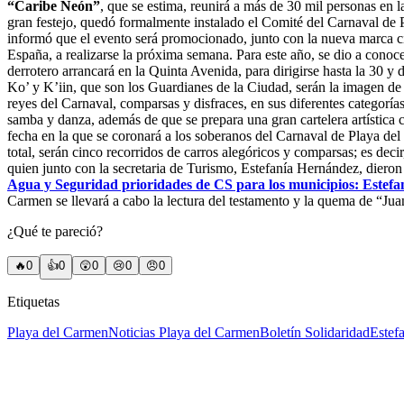
“Caribe Neón”
, que se estima, reunirá a más de 30 mil personas en l
gran festejo, quedó formalmente instalado el Comité del Carnaval de 
informó que el evento será promocionado, junto con la nueva marca ci
España, a realizarse la próxima semana. Para este año, se dio a conoce
derrotero arrancará en la Quinta Avenida, para dirigirse hasta la 30 y 
Ko’ y K’iin, que son los Guardianes de la Ciudad, serán la imagen de 
reyes del Carnaval, comparsas y disfraces, en sus diferentes categorías,
samba y danza, además de que se prepara una gran cartelera artística co
fecha en la que se coronará a los soberanos del Carnaval de Playa del 
total, serán cinco recorridos de carros alegóricos y comparsas; es dec
quien junto con la secretaria de Turismo, Estefanía Hernández, dieron
Agua y Seguridad prioridades de CS para los municipios: Estef
Carmen se llevará a cabo la lectura del testamento y la quema de “Ju
¿Qué te pareció?
🔥
0
👍
0
😲
0
😢
0
😠
0
Etiquetas
Playa del Carmen
Noticias Playa del Carmen
Boletín Solidaridad
Estef