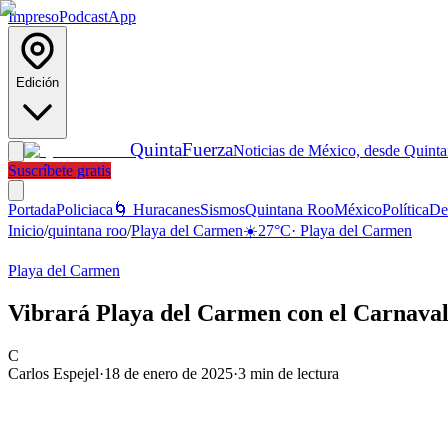
Impreso
Podcast
App
Edición
Quinta
Fuerza
Noticias de México, desde Quint
Suscríbete gratis
Portada
Policiaca
🌀 Huracanes
Sismos
Quintana Roo
México
Política
De
Inicio
/
quintana roo
/
Playa del Carmen
☀️
27
°C
·
Playa del Carmen
Playa del Carmen
Vibrará Playa del Carmen con el Carnava
C
Carlos Espejel
·
18 de enero de 2025
·
3
min de lectura