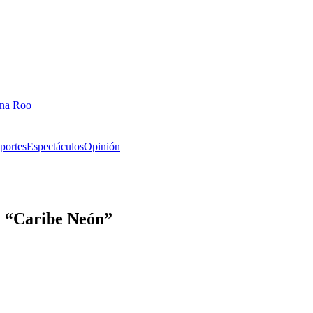
ana Roo
portes
Espectáculos
Opinión
l “Caribe Neón”