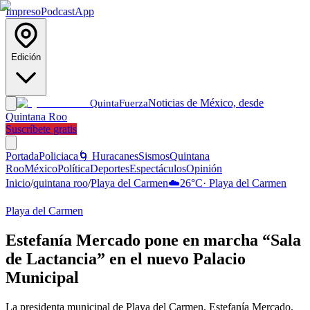
Impreso
Podcast
App
Edición
Noticias de México, desde
Quinta
Fuerza
Quintana Roo
Suscríbete gratis
Portada
Policiaca
🌀 Huracanes
Sismos
Quintana
Roo
México
Política
Deportes
Espectáculos
Opinión
Inicio
/
quintana roo
/
Playa del Carmen
☁️
26
°C
·
Playa del Carmen
Playa del Carmen
Estefanía Mercado pone en marcha “Sala
de Lactancia” en el nuevo Palacio
Municipal
La presidenta municipal de Playa del Carmen, Estefanía Mercado,