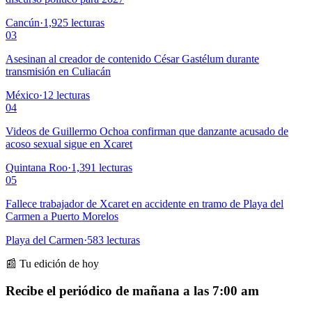
Cancún
·
1,925
lecturas
03
Asesinan al creador de contenido César Gastélum durante
transmisión en Culiacán
México
·
12
lecturas
04
Videos de Guillermo Ochoa confirman que danzante acusado de
acoso sexual sigue en Xcaret
Quintana Roo
·
1,391
lecturas
05
Fallece trabajador de Xcaret en accidente en tramo de Playa del
Carmen a Puerto Morelos
Playa del Carmen
·
583
lecturas
📰 Tu edición de hoy
Recibe el periódico de mañana a las 7:00 am