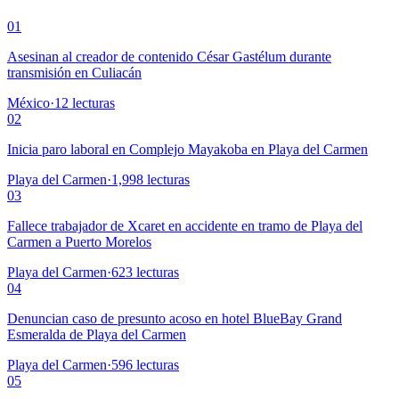
01
Asesinan al creador de contenido César Gastélum durante
transmisión en Culiacán
México
·
12
lecturas
02
Inicia paro laboral en Complejo Mayakoba en Playa del Carmen
Playa del Carmen
·
1,998
lecturas
03
Fallece trabajador de Xcaret en accidente en tramo de Playa del
Carmen a Puerto Morelos
Playa del Carmen
·
623
lecturas
04
Denuncian caso de presunto acoso en hotel BlueBay Grand
Esmeralda de Playa del Carmen
Playa del Carmen
·
596
lecturas
05