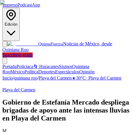
Impreso
Podcast
App
Edición
Noticias de México, desde
Quinta
Fuerza
Quintana Roo
Suscríbete gratis
Portada
Policiaca
🌀 Huracanes
Sismos
Quintana
Roo
México
Política
Deportes
Espectáculos
Opinión
Inicio
/
quintana roo
/
Playa del Carmen
☀️
30
°C
·
Playa del Carmen
Playa del Carmen
Gobierno de Estefanía Mercado despliega
brigadas de apoyo ante las intensas lluvias
en Playa del Carmen
M