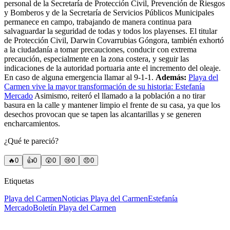
personal de la Secretaría de Protección Civil, Prevención de Riesgos
y Bomberos y de la Secretaría de Servicios Públicos Municipales
permanece en campo, trabajando de manera continua para
salvaguardar la seguridad de todas y todos los playenses. El titular
de Protección Civil, Darwin Covarrubias Góngora, también exhortó
a la ciudadanía a tomar precauciones, conducir con extrema
precaución, especialmente en la zona costera, y seguir las
indicaciones de la autoridad portuaria ante el incremento del oleaje.
En caso de alguna emergencia llamar al 9-1-1.
Además:
Playa del
Carmen vive la mayor transformación de su historia: Estefanía
Mercado
Asimismo, reiteró el llamado a la población a no tirar
basura en la calle y mantener limpio el frente de su casa, ya que los
desechos provocan que se tapen las alcantarillas y se generen
encharcamientos.
¿Qué te pareció?
🔥
0
👍
0
😲
0
😢
0
😠
0
Etiquetas
Playa del Carmen
Noticias Playa del Carmen
Estefanía
Mercado
Boletín Playa del Carmen