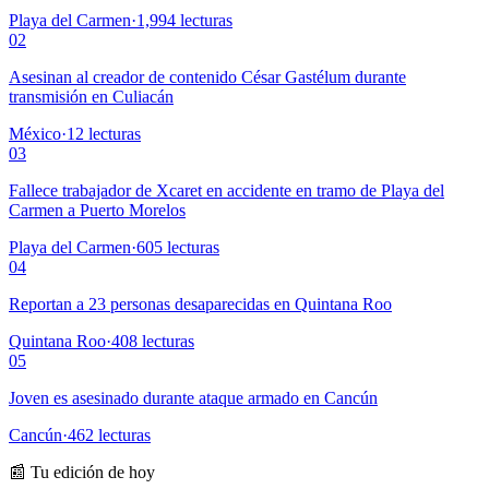
Playa del Carmen
·
1,994
lecturas
02
Asesinan al creador de contenido César Gastélum durante
transmisión en Culiacán
México
·
12
lecturas
03
Fallece trabajador de Xcaret en accidente en tramo de Playa del
Carmen a Puerto Morelos
Playa del Carmen
·
605
lecturas
04
Reportan a 23 personas desaparecidas en Quintana Roo
Quintana Roo
·
408
lecturas
05
Joven es asesinado durante ataque armado en Cancún
Cancún
·
462
lecturas
📰 Tu edición de hoy