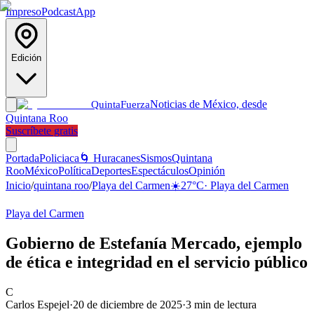
Impreso
Podcast
App
Edición
Noticias de México, desde
Quinta
Fuerza
Quintana Roo
Suscríbete gratis
Portada
Policiaca
🌀 Huracanes
Sismos
Quintana
Roo
México
Política
Deportes
Espectáculos
Opinión
Inicio
/
quintana roo
/
Playa del Carmen
☀️
27
°C
·
Playa del Carmen
Playa del Carmen
Gobierno de Estefanía Mercado, ejemplo
de ética e integridad en el servicio público
C
Carlos Espejel
·
20 de diciembre de 2025
·
3
min de lectura