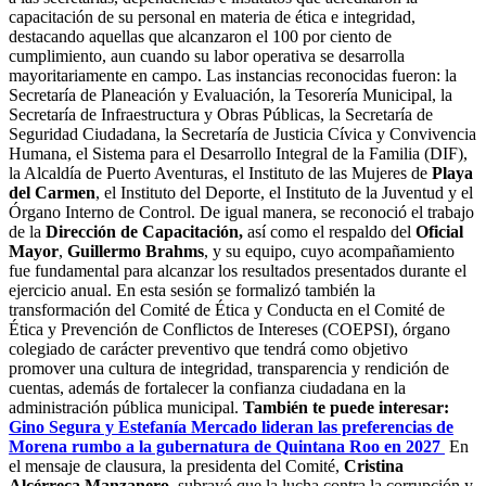
capacitación de su personal en materia de ética e integridad,
destacando aquellas que alcanzaron el 100 por ciento de
cumplimiento, aun cuando su labor operativa se desarrolla
mayoritariamente en campo. Las instancias reconocidas fueron: la
Secretaría de Planeación y Evaluación, la Tesorería Municipal, la
Secretaría de Infraestructura y Obras Públicas, la Secretaría de
Seguridad Ciudadana, la Secretaría de Justicia Cívica y Convivencia
Humana, el Sistema para el Desarrollo Integral de la Familia (DIF),
la Alcaldía de Puerto Aventuras, el Instituto de las Mujeres de
Playa
del Carmen
, el Instituto del Deporte, el Instituto de la Juventud y el
Órgano Interno de Control. De igual manera, se reconoció el trabajo
de la
Dirección de Capacitación,
así como el respaldo del
Oficial
Mayor
,
Guillermo Brahms
, y su equipo, cuyo acompañamiento
fue fundamental para alcanzar los resultados presentados durante el
ejercicio anual. En esta sesión se formalizó también la
transformación del Comité de Ética y Conducta en el Comité de
Ética y Prevención de Conflictos de Intereses (COEPSI), órgano
colegiado de carácter preventivo que tendrá como objetivo
promover una cultura de integridad, transparencia y rendición de
cuentas, además de fortalecer la confianza ciudadana en la
administración pública municipal.
También te puede interesar:
Gino Segura y Estefanía Mercado lideran las preferencias de
Morena rumbo a la gubernatura de Quintana Roo en 2027
En
el mensaje de clausura, la presidenta del Comité,
Cristina
Alcérreca Manzanero
, subrayó que la lucha contra la corrupción y