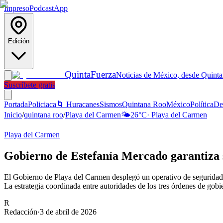
Impreso
Podcast
App
Edición
Quinta
Fuerza
Noticias de México, desde Quint
Suscríbete gratis
Portada
Policiaca
🌀 Huracanes
Sismos
Quintana Roo
México
Política
De
Inicio
/
quintana roo
/
Playa del Carmen
🌤️
26
°C
·
Playa del Carmen
Playa del Carmen
Gobierno de Estefanía Mercado garantiza
El Gobierno de Playa del Carmen desplegó un operativo de seguridad d
La estrategia coordinada entre autoridades de los tres órdenes de gobie
R
Redacción
·
3 de abril de 2026