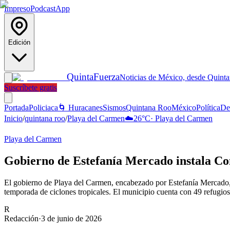
Impreso
Podcast
App
Edición
Quinta
Fuerza
Noticias de México, desde Quint
Suscríbete gratis
Portada
Policiaca
🌀 Huracanes
Sismos
Quintana Roo
México
Política
De
Inicio
/
quintana roo
/
Playa del Carmen
☁️
26
°C
·
Playa del Carmen
Playa del Carmen
Gobierno de Estefanía Mercado instala C
El gobierno de Playa del Carmen, encabezado por Estefanía Mercado,
temporada de ciclones tropicales. El municipio cuenta con 49 refugios
R
Redacción
·
3 de junio de 2026