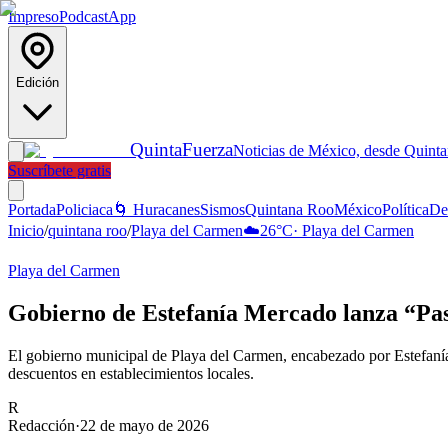
Impreso
Podcast
App
Edición
Quinta
Fuerza
Noticias de México, desde Quint
Suscríbete gratis
Portada
Policiaca
🌀 Huracanes
Sismos
Quintana Roo
México
Política
De
Inicio
/
quintana roo
/
Playa del Carmen
☁️
26
°C
·
Playa del Carmen
Playa del Carmen
Gobierno de Estefanía Mercado lanza “Pas
El gobierno municipal de Playa del Carmen, encabezado por Estefanía 
descuentos en establecimientos locales.
R
Redacción
·
22 de mayo de 2026