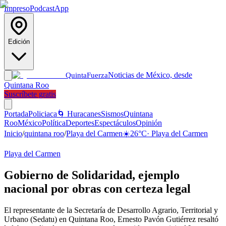
Impreso
Podcast
App
Edición
Noticias de México, desde
Quinta
Fuerza
Quintana Roo
Suscríbete gratis
Portada
Policiaca
🌀 Huracanes
Sismos
Quintana
Roo
México
Política
Deportes
Espectáculos
Opinión
Inicio
/
quintana roo
/
Playa del Carmen
☀️
26
°C
·
Playa del Carmen
Playa del Carmen
Gobierno de Solidaridad, ejemplo
nacional por obras con certeza legal
El representante de la Secretaría de Desarrollo Agrario, Territorial y
Urbano (Sedatu) en Quintana Roo, Ernesto Pavón Gutiérrez resaltó