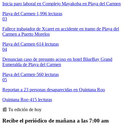
Inicia paro laboral en Complejo Mayakoba en Playa del Carmen
Playa del Carmen
·
1,996
lecturas
03
Fallece trabajador de Xcaret en accidente en tramo de Playa del
Carmen a Puerto Morelos
Playa del Carmen
·
614
lecturas
04
Denuncian caso de presunto acoso en hotel BlueBay Grand
Esmeralda de Playa del Carmen
Playa del Carmen
·
560
lecturas
05
Reportan a 23 personas desaparecidas en Quintana Roo
Quintana Roo
·
415
lecturas
📰 Tu edición de hoy
Recibe el periódico de mañana a las 7:00 am