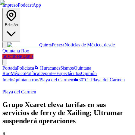
Impreso
Podcast
App
Edición
Noticias de México, desde
Quinta
Fuerza
Quintana Roo
Suscríbete gratis
Portada
Policiaca
🌀 Huracanes
Sismos
Quintana
Roo
México
Política
Deportes
Espectáculos
Opinión
Inicio
/
quintana roo
/
Playa del Carmen
☁️
30
°C
·
Playa del Carmen
Playa del Carmen
Grupo Xcaret eleva tarifas en sus
servicios de ferry de Xailing; Ultramar
suspenderá operaciones
R