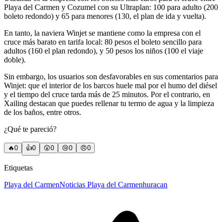
Playa del Carmen y Cozumel con su Ultraplan: 100 para adulto (200
boleto redondo) y 65 para menores (130, el plan de ida y vuelta).
En tanto, la naviera Winjet se mantiene como la empresa con el
cruce más barato en tarifa local: 80 pesos el boleto sencillo para
adultos (160 el plan redondo), y 50 pesos los niños (100 el viaje
doble).
Sin embargo, los usuarios son desfavorables en sus comentarios para
Winjet: que el interior de los barcos huele mal por el humo del diésel
y el tiempo del cruce tarda más de 25 minutos. Por el contrario, en
Xailing destacan que puedes rellenar tu termo de agua y la limpieza
de los baños, entre otros.
¿Qué te pareció?
🔥
0
👍
0
😲
0
😢
0
😠
0
Etiquetas
Playa del Carmen
Noticias Playa del Carmen
huracan