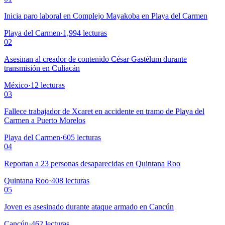
Inicia paro laboral en Complejo Mayakoba en Playa del Carmen
Playa del Carmen
·
1,994
lecturas
02
Asesinan al creador de contenido César Gastélum durante
transmisión en Culiacán
México
·
12
lecturas
03
Fallece trabajador de Xcaret en accidente en tramo de Playa del
Carmen a Puerto Morelos
Playa del Carmen
·
605
lecturas
04
Reportan a 23 personas desaparecidas en Quintana Roo
Quintana Roo
·
408
lecturas
05
Joven es asesinado durante ataque armado en Cancún
Cancún
·
462
lecturas