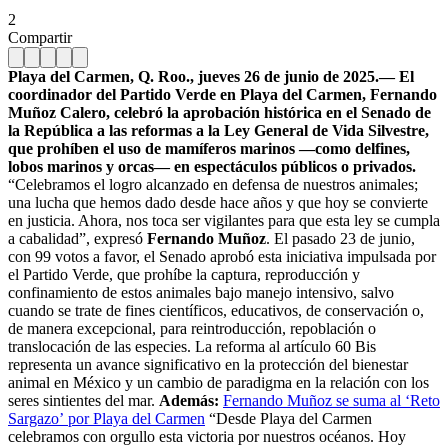
2
Compartir
Playa del Carmen, Q. Roo., jueves 26 de junio de 2025.— El
coordinador del Partido Verde en Playa del Carmen, Fernando
Muñoz Calero, celebró la aprobación histórica en el Senado de
la República a las reformas a la Ley General de Vida Silvestre,
que prohíben el uso de mamíferos marinos —como delfines,
lobos marinos y orcas— en espectáculos públicos o privados.
“Celebramos el logro alcanzado en defensa de nuestros animales;
una lucha que hemos dado desde hace años y que hoy se convierte
en justicia. Ahora, nos toca ser vigilantes para que esta ley se cumpla
a cabalidad”, expresó
Fernando Muñoz
. El pasado 23 de junio,
con 99 votos a favor, el Senado aprobó esta iniciativa impulsada por
el Partido Verde, que prohíbe la captura, reproducción y
confinamiento de estos animales bajo manejo intensivo, salvo
cuando se trate de fines científicos, educativos, de conservación o,
de manera excepcional, para reintroducción, repoblación o
translocación de las especies. La reforma al artículo 60 Bis
representa un avance significativo en la protección del bienestar
animal en México y un cambio de paradigma en la relación con los
seres sintientes del mar.
Además:
Fernando Muñoz se suma al ‘Reto
Sargazo’ por Playa del Carmen
“Desde Playa del Carmen
celebramos con orgullo esta victoria por nuestros océanos. Hoy