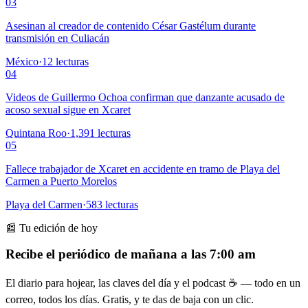
03
Asesinan al creador de contenido César Gastélum durante
transmisión en Culiacán
México
·
12
lecturas
04
Videos de Guillermo Ochoa confirman que danzante acusado de
acoso sexual sigue en Xcaret
Quintana Roo
·
1,391
lecturas
05
Fallece trabajador de Xcaret en accidente en tramo de Playa del
Carmen a Puerto Morelos
Playa del Carmen
·
583
lecturas
📰 Tu edición de hoy
Recibe el periódico de mañana a las 7:00 am
El diario para hojear, las claves del día y el podcast ☕ — todo en un
correo, todos los días. Gratis, y te das de baja con un clic.