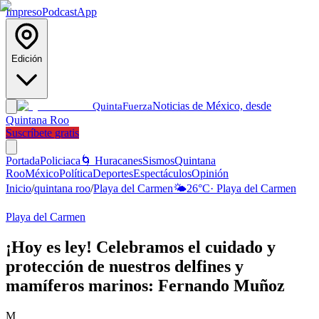
Impreso
Podcast
App
Edición
Noticias de México, desde
Quinta
Fuerza
Quintana Roo
Suscríbete gratis
Portada
Policiaca
🌀 Huracanes
Sismos
Quintana
Roo
México
Política
Deportes
Espectáculos
Opinión
Inicio
/
quintana roo
/
Playa del Carmen
🌤️
26
°C
·
Playa del Carmen
Playa del Carmen
¡Hoy es ley! Celebramos el cuidado y
protección de nuestros delfines y
mamíferos marinos: Fernando Muñoz
M