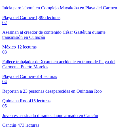
Inicia paro laboral en Complejo Mayakoba en Playa del Carmen
Playa del Carmen
·
1,996
lecturas
02
Asesinan al creador de contenido César Gastélum durante
transmisión en Culiacán
México
·
12
lecturas
03
Fallece trabajador de Xcaret en accidente en tramo de Playa del
Carmen a Puerto Morelos
Playa del Carmen
·
614
lecturas
04
Reportan a 23 personas desaparecidas en Quintana Roo
Quintana Roo
·
415
lecturas
05
Joven es asesinado durante ataque armado en Cancún
Cancún
·
473
lecturas