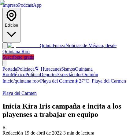
Impreso
Podcast
App
Edición
Noticias de México, desde
Quinta
Fuerza
Quintana Roo
Suscríbete gratis
Portada
Policiaca
🌀 Huracanes
Sismos
Quintana
Roo
México
Política
Deportes
Espectáculos
Opinión
Inicio
/
quintana roo
/
Playa del Carmen
☀️
27
°C
·
Playa del Carmen
Playa del Carmen
Inicia Kira Iris campaña e incita a los
playenses a trabajar en equipo
R
Redacción
·
19 de abril de 2022
·
3
min de lectura