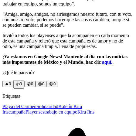
trabajar en equipo, somos un equipo”.
“Amiga, amigo, amigos, no arriesgamos nuestro futuro, con tu voto,
con nuestro voto, podemos hacer que las cosas cambien, porque si
se pueden cambiar, sí se puede”.
Invitó a todos los playenses a que la acompañen en cada momento
de esta campaña y reiteró que esta campaña es de amor y no de
odio, es una campaña limpia, llena de propuestas.
¡Ya estamos en Google News! Mantente al día con las noticias
más importantes de México y el Mundo, haz clic
aquí.
¿Qué te pareció?
🔥
0
👍
0
😲
0
😢
0
😠
0
Etiquetas
Playa del Carmen
Solidaridad
Boletín Kira
Iris
campaña
Playenses
trabajo en equipo
Kira Iiris