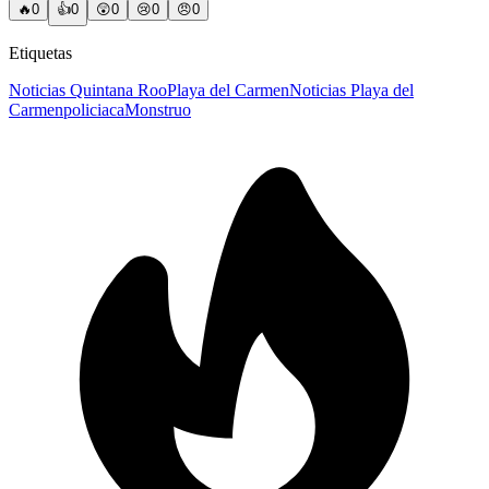
🔥
0
👍
0
😲
0
😢
0
😠
0
Etiquetas
Noticias Quintana Roo
Playa del Carmen
Noticias Playa del
Carmen
policiaca
Monstruo