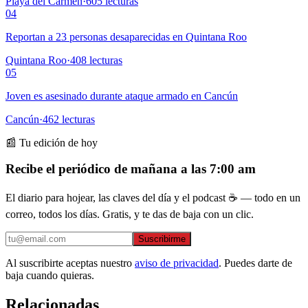
Playa del Carmen
·
605
lecturas
04
Reportan a 23 personas desaparecidas en Quintana Roo
Quintana Roo
·
408
lecturas
05
Joven es asesinado durante ataque armado en Cancún
Cancún
·
462
lecturas
📰 Tu edición de hoy
Recibe el periódico de mañana a las 7:00 am
El diario para hojear, las claves del día y el podcast ☕ — todo en un
correo, todos los días. Gratis, y te das de baja con un clic.
Suscribirme
Al suscribirte aceptas nuestro
aviso de privacidad
. Puedes darte de
baja cuando quieras.
Relacionadas