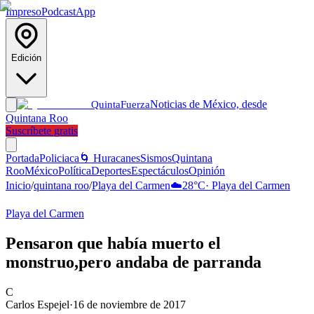
Impreso
Podcast
App
Edición
Noticias de México, desde
Quinta
Fuerza
Quintana Roo
Suscríbete gratis
Portada
Policiaca
🌀 Huracanes
Sismos
Quintana
Roo
México
Política
Deportes
Espectáculos
Opinión
Inicio
/
quintana roo
/
Playa del Carmen
☁️
28
°C
·
Playa del Carmen
Playa del Carmen
Pensaron que había muerto el
monstruo,pero andaba de parranda
C
Carlos Espejel
·
16 de noviembre de 2017