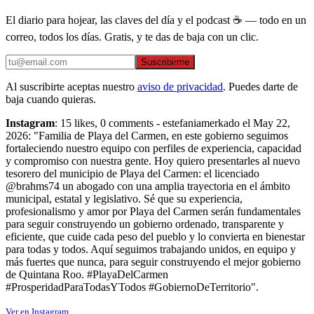
El diario para hojear, las claves del día y el podcast ☕ — todo en un
correo, todos los días. Gratis, y te das de baja con un clic.
Suscribirme
Al suscribirte aceptas nuestro
aviso de privacidad
. Puedes darte de
baja cuando quieras.
Instagram
: 15 likes, 0 comments - estefaniamerkado el May 22,
2026: "Familia de Playa del Carmen, en este gobierno seguimos
fortaleciendo nuestro equipo con perfiles de experiencia, capacidad
y compromiso con nuestra gente. Hoy quiero presentarles al nuevo
tesorero del municipio de Playa del Carmen: el licenciado
@brahms74 un abogado con una amplia trayectoria en el ámbito
municipal, estatal y legislativo. Sé que su experiencia,
profesionalismo y amor por Playa del Carmen serán fundamentales
para seguir construyendo un gobierno ordenado, transparente y
eficiente, que cuide cada peso del pueblo y lo convierta en bienestar
para todas y todos. Aquí seguimos trabajando unidos, en equipo y
más fuertes que nunca, para seguir construyendo el mejor gobierno
de Quintana Roo. #PlayaDelCarmen
#ProsperidadParaTodasYTodos #GobiernoDeTerritorio".
Ver en Instagram