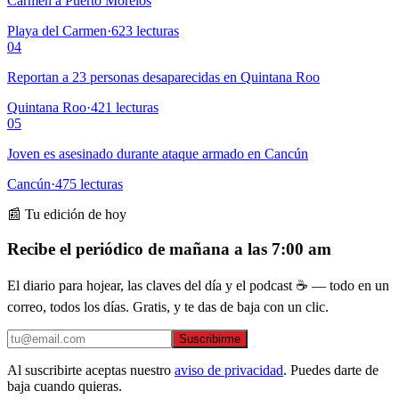
Carmen a Puerto Morelos
Playa del Carmen
·
623
lecturas
04
Reportan a 23 personas desaparecidas en Quintana Roo
Quintana Roo
·
421
lecturas
05
Joven es asesinado durante ataque armado en Cancún
Cancún
·
475
lecturas
📰 Tu edición de hoy
Recibe el periódico de mañana a las 7:00 am
El diario para hojear, las claves del día y el podcast ☕ — todo en un
correo, todos los días. Gratis, y te das de baja con un clic.
Suscribirme
Al suscribirte aceptas nuestro
aviso de privacidad
. Puedes darte de
baja cuando quieras.