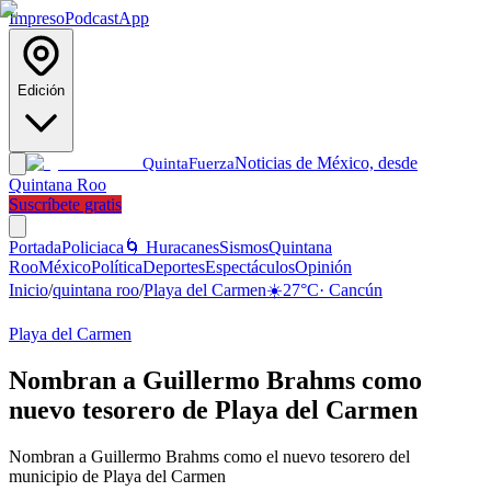
Impreso
Podcast
App
Edición
Noticias de México, desde
Quinta
Fuerza
Quintana Roo
Suscríbete gratis
Portada
Policiaca
🌀 Huracanes
Sismos
Quintana
Roo
México
Política
Deportes
Espectáculos
Opinión
Inicio
/
quintana roo
/
Playa del Carmen
☀️
27
°C
·
Cancún
Playa del Carmen
Nombran a Guillermo Brahms como
nuevo tesorero de Playa del Carmen
Nombran a Guillermo Brahms como el nuevo tesorero del
municipio de Playa del Carmen