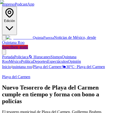
Impreso
Podcast
App
Edición
Noticias de México, desde
Quinta
Fuerza
Quintana Roo
Suscríbete gratis
Portada
Policiaca
🌀 Huracanes
Sismos
Quintana
Roo
México
Política
Deportes
Espectáculos
Opinión
Inicio
/
quintana roo
/
Playa del Carmen
🌤️
30
°C
·
Playa del Carmen
Playa del Carmen
Nuevo Tesorero de Playa del Carmen
cumple en tiempo y forma con bono a
policías
El tesorero municipal de Playa del Carmen, Guillermo Brahms