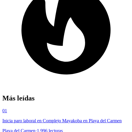
Más leídas
01
Inicia paro laboral en Complejo Mayakoba en Playa del Carmen
Playa del Carmen
·
1,996
lecturas