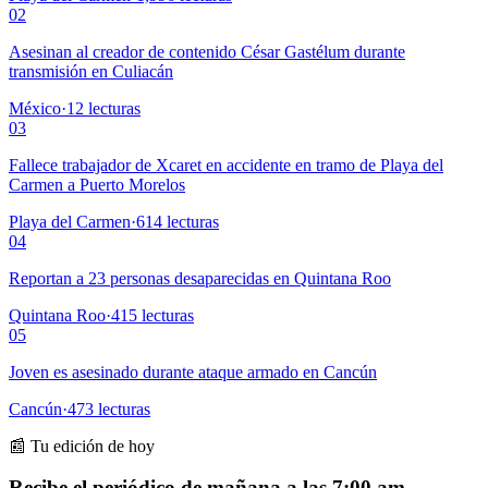
02
Asesinan al creador de contenido César Gastélum durante
transmisión en Culiacán
México
·
12
lecturas
03
Fallece trabajador de Xcaret en accidente en tramo de Playa del
Carmen a Puerto Morelos
Playa del Carmen
·
614
lecturas
04
Reportan a 23 personas desaparecidas en Quintana Roo
Quintana Roo
·
415
lecturas
05
Joven es asesinado durante ataque armado en Cancún
Cancún
·
473
lecturas
📰 Tu edición de hoy
Recibe el periódico de mañana a las 7:00 am