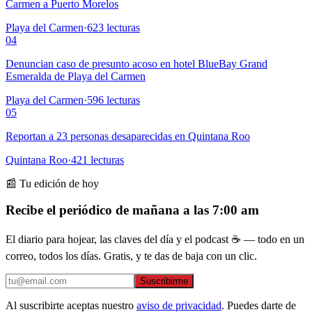
Carmen a Puerto Morelos
Playa del Carmen
·
623
lecturas
04
Denuncian caso de presunto acoso en hotel BlueBay Grand
Esmeralda de Playa del Carmen
Playa del Carmen
·
596
lecturas
05
Reportan a 23 personas desaparecidas en Quintana Roo
Quintana Roo
·
421
lecturas
📰 Tu edición de hoy
Recibe el periódico de mañana a las 7:00 am
El diario para hojear, las claves del día y el podcast ☕ — todo en un
correo, todos los días. Gratis, y te das de baja con un clic.
Suscribirme
Al suscribirte aceptas nuestro
aviso de privacidad
. Puedes darte de