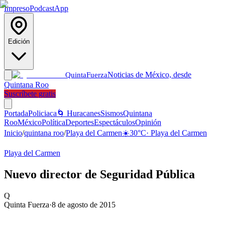
Impreso
Podcast
App
Edición
Noticias de México, desde
Quinta
Fuerza
Quintana Roo
Suscríbete gratis
Portada
Policiaca
🌀 Huracanes
Sismos
Quintana
Roo
México
Política
Deportes
Espectáculos
Opinión
Inicio
/
quintana roo
/
Playa del Carmen
☀️
30
°C
·
Playa del Carmen
Playa del Carmen
Nuevo director de Seguridad Pública
Q
Quinta Fuerza
·
8 de agosto de 2015