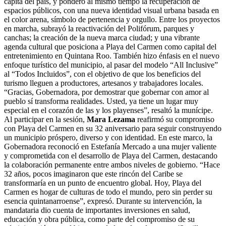
cápita del país, y ponderó al mismo tiempo la recuperación de
espacios públicos, con una nueva identidad visual urbana basada en
el color arena, símbolo de pertenencia y orgullo. Entre los proyectos
en marcha, subrayó la reactivación del Polifórum, parques y
canchas; la creación de la nueva marca ciudad; y una vibrante
agenda cultural que posiciona a Playa del Carmen como capital del
entretenimiento en Quintana Roo. También hizo énfasis en el nuevo
enfoque turístico del municipio, al pasar del modelo “All Inclusive”
al “Todos Incluidos”, con el objetivo de que los beneficios del
turismo lleguen a productores, artesanos y trabajadores locales.
“Gracias, Gobernadora, por demostrar que gobernar con amor al
pueblo sí transforma realidades. Usted, ya tiene un lugar muy
especial en el corazón de las y los playenses”, resaltó la munícipe.
Al participar en la sesión,
Mara Lezama
reafirmó su compromiso
con Playa del Carmen en su 32 aniversario para seguir construyendo
un municipio próspero, diverso y con identidad. En este marco, la
Gobernadora reconoció en Estefanía Mercado a una mujer valiente
y comprometida con el desarrollo de Playa del Carmen, destacando
la colaboración permanente entre ambos niveles de gobierno. “Hace
32 años, pocos imaginaron que este rincón del Caribe se
transformaría en un punto de encuentro global. Hoy, Playa del
Carmen es hogar de culturas de todo el mundo, pero sin perder su
esencia quintanarroense”, expresó. Durante su intervención, la
mandataria dio cuenta de importantes inversiones en salud,
educación y obra pública, como parte del compromiso de su