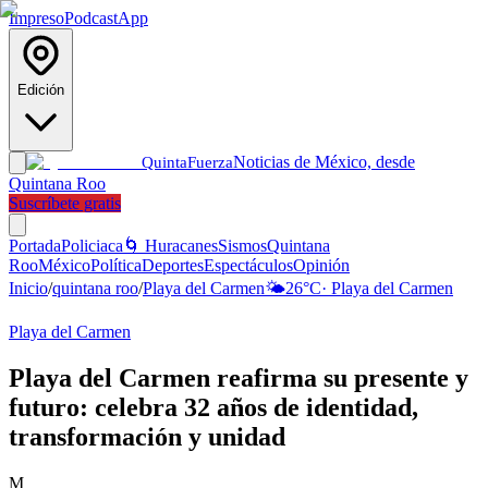
Impreso
Podcast
App
Edición
Noticias de México, desde
Quinta
Fuerza
Quintana Roo
Suscríbete gratis
Portada
Policiaca
🌀 Huracanes
Sismos
Quintana
Roo
México
Política
Deportes
Espectáculos
Opinión
Inicio
/
quintana roo
/
Playa del Carmen
🌤️
26
°C
·
Playa del Carmen
Playa del Carmen
Playa del Carmen reafirma su presente y
futuro: celebra 32 años de identidad,
transformación y unidad
M