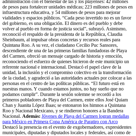
administración con el bienestar de las y los playenses: 42 millones
de pesos para fortalecer unidades médicas; 223 millones de pesos en
infraestructura educativa, y 54 millones de pesos para mejorar
vialidades y espacios públicos. “Cada peso invertido no es un favor
del gobierno, es una obligación. El dinero es del pueblo y debe
volver al pueblo en forma de justicia social”, subrayó. Asimismo,
reconoció el respaldo de la presidenta de la República, Claudia
Sheinbaum, al impulsar obras concretas y recursos reales para
Quintana Roo. A su vez, el ciudadano Cecilio Puc Sansores,
descendiente de una de las primeras familias fundadoras de Playa
del Carmen, ofreció un mensaje cargado de historia y emoción,
reconociendo el esfuerzo de quienes hicieron de este municipio un
referente nacional e internacional. Destacó el papel clave de la
unidad, la inclusión y el compromiso colectivo en la transformación
de la ciudad, y agradeció a las autoridades actuales por colocar a las
personas en el centro de las políticas públicas. “El futuro está en
nuestras manos. Y cuando estamos juntos, no hay sueño que no
podamos cumplir”. Durante la sesión solemne se recordó a los
primeros pobladores de Playa del Carmen, entre ellos José Quiam
Chan y Juanita López Baas; se entonaron los himnos a Quintana
Roo y Nacional Mexicano, y se rindieron honores a la Bandera
Nacional.
Además:
Jóvenes de Playa del Carmen logran medallas
para México en Primera Copa América de Paratiro con Arco
Destacó la presencia en el evento de exgobernadores, expresidentes
municipales, diputadas y diputados locales y federales, así como de