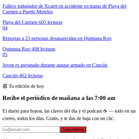
Fallece trabajador de Xcaret en accidente en tramo de Playa del
Carmen a Puerto Morelos
Playa del Carmen
·
605
lecturas
04
Reportan a 23 personas desaparecidas en Quintana Roo
Quintana Roo
·
408
lecturas
05
Joven es asesinado durante ataque armado en Cancún
Cancún
·
462
lecturas
📰 Tu edición de hoy
Recibe el periódico de mañana a las 7:00 am
El diario para hojear, las claves del día y el podcast ☕ — todo en un
correo, todos los días. Gratis, y te das de baja con un clic.
Suscribirme