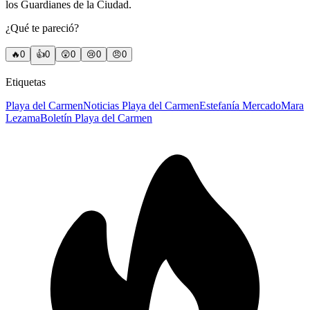
los Guardianes de la Ciudad.
¿Qué te pareció?
🔥
0
👍
0
😲
0
😢
0
😠
0
Etiquetas
Playa del Carmen
Noticias Playa del Carmen
Estefanía Mercado
Mara
Lezama
Boletín Playa del Carmen