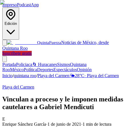
Impreso
Podcast
App
Edición
Noticias de México, desde
Quinta
Fuerza
Quintana Roo
Suscríbete gratis
Portada
Policiaca
🌀 Huracanes
Sismos
Quintana
Roo
México
Política
Deportes
Espectáculos
Opinión
Inicio
/
quintana roo
/
Playa del Carmen
🌤️
28
°C
·
Playa del Carmen
Playa del Carmen
Vinculan a proceso y le imponen medidas
cautelares a Gabriel Mendicuti
E
Enrique Sánchez García
·
1 de junio de 2021
·
1
min de lectura