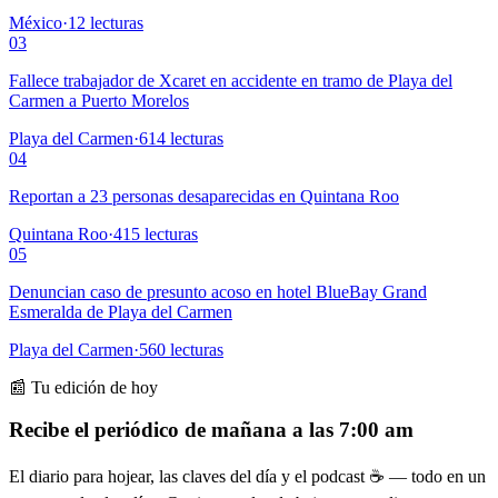
México
·
12
lecturas
03
Fallece trabajador de Xcaret en accidente en tramo de Playa del
Carmen a Puerto Morelos
Playa del Carmen
·
614
lecturas
04
Reportan a 23 personas desaparecidas en Quintana Roo
Quintana Roo
·
415
lecturas
05
Denuncian caso de presunto acoso en hotel BlueBay Grand
Esmeralda de Playa del Carmen
Playa del Carmen
·
560
lecturas
📰 Tu edición de hoy
Recibe el periódico de mañana a las 7:00 am
El diario para hojear, las claves del día y el podcast ☕ — todo en un