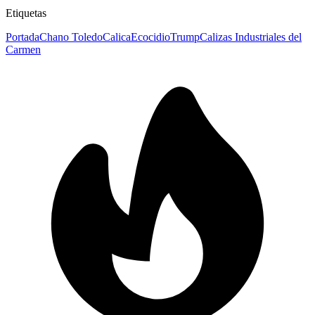
Etiquetas
Portada
Chano Toledo
Calica
Ecocidio
Trump
Calizas Industriales del
Carmen