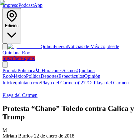
Impreso
Podcast
App
Edición
Noticias de México, desde
Quinta
Fuerza
Quintana Roo
Suscríbete gratis
Portada
Policiaca
🌀 Huracanes
Sismos
Quintana
Roo
México
Política
Deportes
Espectáculos
Opinión
Inicio
/
quintana roo
/
Playa del Carmen
☀️
27
°C
·
Playa del Carmen
Playa del Carmen
Protesta “Chano” Toledo contra Calica y
Trump
M
Miriam Barrios
·
22 de enero de 2018