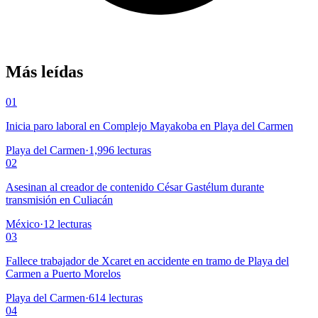
Más leídas
01
Inicia paro laboral en Complejo Mayakoba en Playa del Carmen
Playa del Carmen
·
1,996
lecturas
02
Asesinan al creador de contenido César Gastélum durante
transmisión en Culiacán
México
·
12
lecturas
03
Fallece trabajador de Xcaret en accidente en tramo de Playa del
Carmen a Puerto Morelos
Playa del Carmen
·
614
lecturas
04