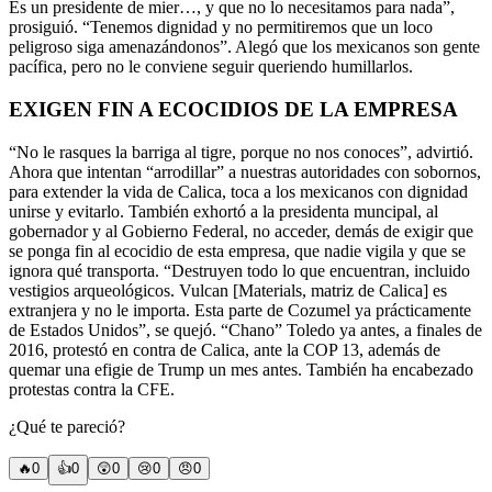
Es un presidente de mier…, y que no lo necesitamos para nada”,
prosiguió. “Tenemos dignidad y no permitiremos que un loco
peligroso siga amenazándonos”. Alegó que los mexicanos son gente
pacífica, pero no le conviene seguir queriendo humillarlos.
EXIGEN FIN A ECOCIDIOS DE LA EMPRESA
“No le rasques la barriga al tigre, porque no nos conoces”, advirtió.
Ahora que intentan “arrodillar” a nuestras autoridades con sobornos,
para extender la vida de Calica, toca a los mexicanos con dignidad
unirse y evitarlo. También exhortó a la presidenta muncipal, al
gobernador y al Gobierno Federal, no acceder, demás de exigir que
se ponga fin al ecocidio de esta empresa, que nadie vigila y que se
ignora qué transporta. “Destruyen todo lo que encuentran, incluido
vestigios arqueológicos. Vulcan [Materials, matriz de Calica] es
extranjera y no le importa. Esta parte de Cozumel ya prácticamente
de Estados Unidos”, se quejó. “Chano” Toledo ya antes, a finales de
2016, protestó en contra de Calica, ante la COP 13, además de
quemar una efigie de Trump un mes antes. También ha encabezado
protestas contra la CFE.
¿Qué te pareció?
🔥
0
👍
0
😲
0
😢
0
😠
0