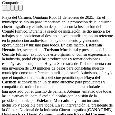
Compartir
Playa del Carmen, Quintana Roo, 11 de febrero de 2025.- En el
municipio se dio un paso importante en la promoción de la industria
cinematográfica y el turismo de pantalla con la instalación del
Comité Fílmico. Durante la sesión de instalación, se dio inicio a los
trabajos para posicionar al destino a nivel mundial como un referente
en la producción audiovisual, atrayendo talento y generando
oportunidades y turismo para todos. En este marco,
Estefanía
Hernández
, secretaria de
Turismo Municipal
y presidenta del
Comité Fílmico
, explicó que este organismo, con su experiencia en
la industria, podrá elegir las producciones y tomar decisiones
estratégicas en conjunto. “Hoy, la Secretaría de Turismo cuenta con
una inversión de 100 millones de pesos para consolidar nuestro
municipio como un referente mundial”, destacó. Asimismo, subrayó
que el impulso a la industria del cine permitirá que
Playa del
Carmen
se convierta en un destino atractivo para productoras y
compañías de todo el mundo, compitiendo con otras ciudades que
han apostado por el turismo de pantalla. Además, enfatizó que todas
las iniciativas del comité están alineadas con la visión de la
presidenta municipal
Estefanía Mercado
: lograr un turismo
inclusivo y accesible para todos. En su intervención, el presidente de
la Cámara Nacional de la Industria Cinematográfica (
CANACINE
)
Quintana Roo,
David Zanonni
, resaltó que
Playa del Carmen