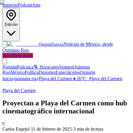
Impreso
Podcast
App
Edición
Noticias de México, desde
Quinta
Fuerza
Quintana Roo
Suscríbete gratis
Portada
Policiaca
🌀 Huracanes
Sismos
Quintana
Roo
México
Política
Deportes
Espectáculos
Opinión
Inicio
/
quintana roo
/
Playa del Carmen
☀️
26
°C
·
Playa del Carmen
Playa del Carmen
Proyectan a Playa del Carmen como hub
cinematográfico internacional
C
Carlos Espejel
·
11 de febrero de 2025
·
3
min de lectura