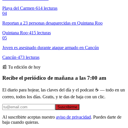
Playa del Carmen
·
614
lecturas
04
Reportan a 23 personas desaparecidas en Quintana Roo
Quintana Roo
·
415
lecturas
05
Joven es asesinado durante ataque armado en Cancún
Cancún
·
473
lecturas
📰 Tu edición de hoy
Recibe el periódico de mañana a las 7:00 am
El diario para hojear, las claves del día y el podcast ☕ — todo en un
correo, todos los días. Gratis, y te das de baja con un clic.
Suscribirme
Al suscribirte aceptas nuestro
aviso de privacidad
. Puedes darte de
baja cuando quieras.