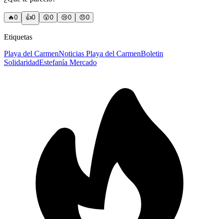
🔥
0
👍
0
😲
0
😢
0
😠
0
Etiquetas
Playa del Carmen
Noticias Playa del Carmen
Boletin
Solidaridad
Estefanía Mercado