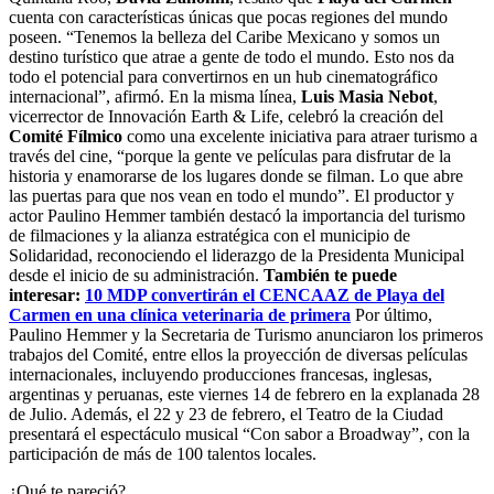
cuenta con características únicas que pocas regiones del mundo
poseen. “Tenemos la belleza del Caribe Mexicano y somos un
destino turístico que atrae a gente de todo el mundo. Esto nos da
todo el potencial para convertirnos en un hub cinematográfico
internacional”, afirmó. En la misma línea,
Luis Masia Nebot
,
vicerrector de Innovación Earth & Life, celebró la creación del
Comité Fílmico
como una excelente iniciativa para atraer turismo a
través del cine, “porque la gente ve películas para disfrutar de la
historia y enamorarse de los lugares donde se filman. Lo que abre
las puertas para que nos vean en todo el mundo”. El productor y
actor Paulino Hemmer también destacó la importancia del turismo
de filmaciones y la alianza estratégica con el municipio de
Solidaridad, reconociendo el liderazgo de la Presidenta Municipal
desde el inicio de su administración.
También te puede
interesar:
10 MDP convertirán el CENCAAZ de Playa del
Carmen en una clínica veterinaria de primera
Por último,
Paulino Hemmer y la Secretaria de Turismo anunciaron los primeros
trabajos del Comité, entre ellos la proyección de diversas películas
internacionales, incluyendo producciones francesas, inglesas,
argentinas y peruanas, este viernes 14 de febrero en la explanada 28
de Julio. Además, el 22 y 23 de febrero, el Teatro de la Ciudad
presentará el espectáculo musical “Con sabor a Broadway”, con la
participación de más de 100 talentos locales.
¿Qué te pareció?