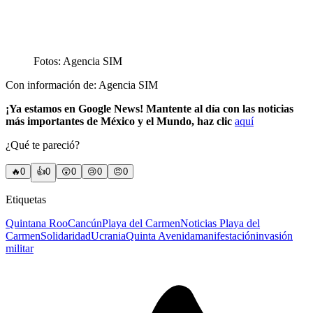
Fotos: Agencia SIM
Con información de: Agencia SIM
¡Ya estamos en Google News! Mantente al día con las noticias
más importantes de México y el Mundo, haz clic
aquí
¿Qué te pareció?
🔥
0
👍
0
😲
0
😢
0
😠
0
Etiquetas
Quintana Roo
Cancún
Playa del Carmen
Noticias Playa del
Carmen
Solidaridad
Ucrania
Quinta Avenida
manifestación
invasión
militar