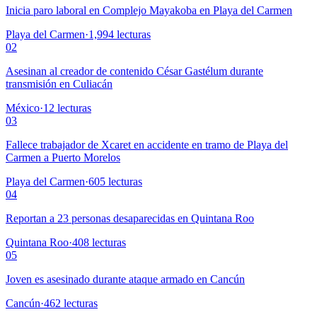
Inicia paro laboral en Complejo Mayakoba en Playa del Carmen
Playa del Carmen
·
1,994
lecturas
02
Asesinan al creador de contenido César Gastélum durante
transmisión en Culiacán
México
·
12
lecturas
03
Fallece trabajador de Xcaret en accidente en tramo de Playa del
Carmen a Puerto Morelos
Playa del Carmen
·
605
lecturas
04
Reportan a 23 personas desaparecidas en Quintana Roo
Quintana Roo
·
408
lecturas
05
Joven es asesinado durante ataque armado en Cancún
Cancún
·
462
lecturas