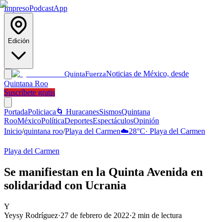
Impreso
Podcast
App
Edición
Noticias de México, desde
Quinta
Fuerza
Quintana Roo
Suscríbete gratis
Portada
Policiaca
🌀 Huracanes
Sismos
Quintana
Roo
México
Política
Deportes
Espectáculos
Opinión
Inicio
/
quintana roo
/
Playa del Carmen
☁️
28
°C
·
Playa del Carmen
Playa del Carmen
Se manifiestan en la Quinta Avenida en
solidaridad con Ucrania
Y
Yeysy Rodríguez
·
27 de febrero de 2022
·
2
min de lectura