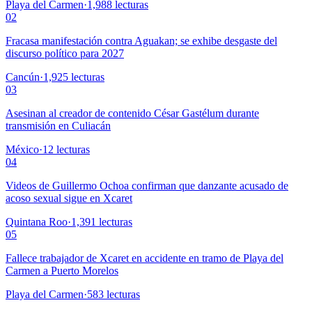
Playa del Carmen
·
1,988
lecturas
02
Fracasa manifestación contra Aguakan; se exhibe desgaste del
discurso político para 2027
Cancún
·
1,925
lecturas
03
Asesinan al creador de contenido César Gastélum durante
transmisión en Culiacán
México
·
12
lecturas
04
Videos de Guillermo Ochoa confirman que danzante acusado de
acoso sexual sigue en Xcaret
Quintana Roo
·
1,391
lecturas
05
Fallece trabajador de Xcaret en accidente en tramo de Playa del
Carmen a Puerto Morelos
Playa del Carmen
·
583
lecturas