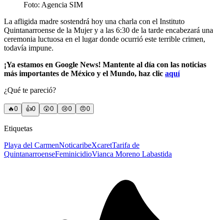
Foto: Agencia SIM
La afligida madre sostendrá hoy una charla con el Instituto
Quintanarroense de la Mujer y a las 6:30 de la tarde encabezará una
ceremonia luctuosa en el lugar donde ocurrió este terrible crimen,
todavía impune.
¡Ya estamos en Google News! Mantente al día con las noticias
más importantes de México y el Mundo, haz clic
aquí
¿Qué te pareció?
🔥
0
👍
0
😲
0
😢
0
😠
0
Etiquetas
Playa del Carmen
Noticaribe
Xcaret
Tarifa de
Quintanarroense
Feminicidio
Vianca Moreno Labastida