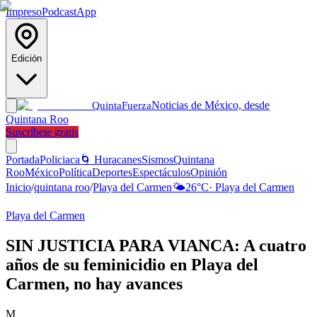
Impreso
Podcast
App
Edición
Noticias de México, desde
Quinta
Fuerza
Quintana Roo
Suscríbete gratis
Portada
Policiaca
🌀 Huracanes
Sismos
Quintana
Roo
México
Política
Deportes
Espectáculos
Opinión
Inicio
/
quintana roo
/
Playa del Carmen
🌤️
26
°C
·
Playa del Carmen
Playa del Carmen
SIN JUSTICIA PARA VIANCA: A cuatro
años de su feminicidio en Playa del
Carmen, no hay avances
M