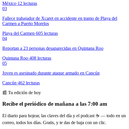
México
·
12
lecturas
03
Fallece trabajador de Xcaret en accidente en tramo de Playa del
Carmen a Puerto Morelos
Playa del Carmen
·
605
lecturas
04
Reportan a 23 personas desaparecidas en Quintana Roo
Quintana Roo
·
408
lecturas
05
Joven es asesinado durante ataque armado en Cancún
Cancún
·
462
lecturas
📰 Tu edición de hoy
Recibe el periódico de mañana a las 7:00 am
El diario para hojear, las claves del día y el podcast ☕ — todo en un
correo, todos los días. Gratis, y te das de baja con un clic.