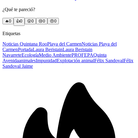
¿Qué te pareció?
🔥
0
👍
0
😲
0
😢
0
😠
0
Etiquetas
Noticias Quintana Roo
Playa del Carmen
Noticias Playa del
Carmen
Portada
Laura Beristain
Laura Beristain
Navarrete
Ecología
Medio Ambiente
PROFEPA
Quinta
Avenida
animales
Impunidad
Explotación animal
Félix Sandoval
Félix
Sandoval Jaime