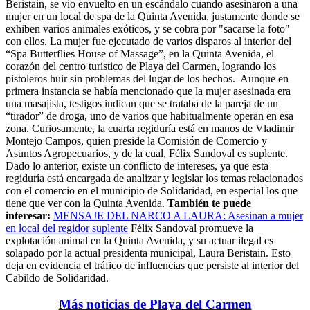
Beristain, se vio envuelto en un escándalo cuando asesinaron a una
mujer en un local de spa de la Quinta Avenida, justamente donde se
exhiben varios animales exóticos, y se cobra por "sacarse la foto"
con ellos. La mujer fue ejecutado de varios disparos al interior del
“Spa Butterflies House of Massage”, en la Quinta Avenida, el
corazón del centro turístico de Playa del Carmen, logrando los
pistoleros huir sin problemas del lugar de los hechos.
Aunque en
primera instancia se había mencionado que la mujer asesinada era
una masajista, testigos indican que se trataba de la pareja de un
“tirador” de droga, uno de varios que habitualmente operan en esa
zona. Curiosamente, la cuarta regiduría está en manos de Vladimir
Montejo Campos, quien preside la Comisión de Comercio y
Asuntos Agropecuarios, y de la cual, Félix Sandoval es suplente.
Dado lo anterior, existe un conflicto de intereses, ya que esta
regiduría está encargada de analizar y legislar los temas relacionados
con el comercio en el municipio de Solidaridad, en especial los que
tiene que ver con la Quinta Avenida.
También te puede
interesar:
MENSAJE DEL NARCO A LAURA: Asesinan a mujer
en local del regidor suplente
Félix Sandoval promueve la
explotación animal en la Quinta Avenida, y su actuar ilegal es
solapado por la actual presidenta municipal, Laura Beristain. Esto
deja en evidencia el tráfico de influencias que persiste al interior del
Cabildo de Solidaridad.
Más noticias de Playa del Carmen