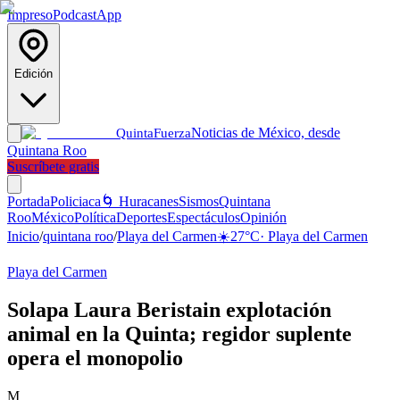
Impreso
Podcast
App
Edición
Noticias de México, desde
Quinta
Fuerza
Quintana Roo
Suscríbete gratis
Portada
Policiaca
🌀 Huracanes
Sismos
Quintana
Roo
México
Política
Deportes
Espectáculos
Opinión
Inicio
/
quintana roo
/
Playa del Carmen
☀️
27
°C
·
Playa del Carmen
Playa del Carmen
Solapa Laura Beristain explotación
animal en la Quinta; regidor suplente
opera el monopolio
M