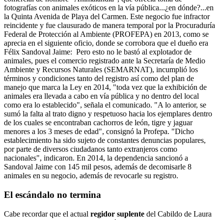
fotografías con animales exóticos en la vía pública...¿en dónde?...en
la Quinta Avenida de Playa del Carmen. Este negocio fue infractor
reincidente y fue clausurado de manera temporal por la Procuraduría
Federal de Protección al Ambiente (PROFEPA) en 2013, como se
aprecia en el siguiente oficio, donde se corrobora que el dueño era
Félix Sandoval Jaime:
Pero esto no le bastó al explotador de
animales, pues el comercio registrado ante la Secretaría de Medio
Ambiente y Recursos Naturales (SEMARNAT), incumplió los
términos y condiciones tanto del registro así como del plan de
manejo que marca la Ley en 2014, "toda vez que la exhibición de
animales era llevada a cabo en vía pública y no dentro del local
como era lo establecido", señala el comunicado. "A lo anterior, se
sumó la falta al trato digno y respetuoso hacia los ejemplares dentro
de los cuales se encontraban cachorros de león, tigre y jaguar
menores a los 3 meses de edad", consignó la Profepa. "Dicho
establecimiento ha sido sujeto de constantes denuncias populares,
por parte de diversos ciudadanos tanto extranjeros como
nacionales", indicaron. En 2014, la dependencia sancionó a
Sandoval Jaime con 145 mil pesos, además de decomisarle 8
animales en su negocio, además de revocarle su registro.
El escándalo no termina
Cabe recordar que el actual
regidor suplente
del Cabildo de Laura