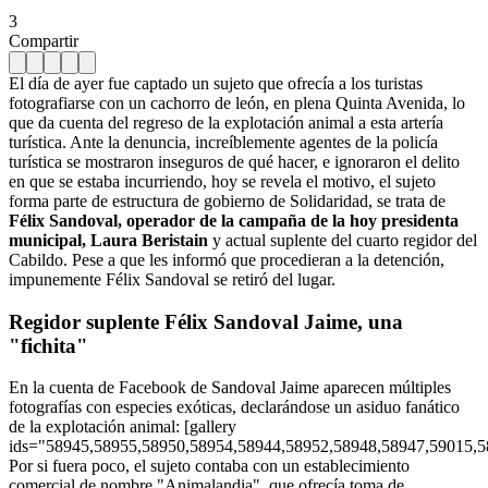
3
Compartir
El día de ayer fue captado un sujeto que ofrecía a los turistas
fotografiarse con un cachorro de león, en plena Quinta Avenida, lo
que da cuenta del regreso de la explotación animal a esta artería
turística. Ante la denuncia, increíblemente agentes de la policía
turística se mostraron inseguros de qué hacer, e ignoraron el delito
en que se estaba incurriendo, hoy se revela el motivo, el sujeto
forma parte de estructura de gobierno de Solidaridad, se trata de
Félix Sandoval, operador de la campaña de la hoy presidenta
municipal, Laura Beristain
y actual suplente del cuarto regidor del
Cabildo. Pese a que les informó que procedieran a la detención,
impunemente Félix Sandoval se retiró del lugar.
Regidor suplente Félix Sandoval Jaime, una
"fichita"
En la cuenta de Facebook de Sandoval Jaime aparecen múltiples
fotografías con especies exóticas, declarándose un asiduo fanático
de la explotación animal: [gallery
ids="58945,58955,58950,58954,58944,58952,58948,58947,59015,5
Por si fuera poco, el sujeto contaba con un establecimiento
comercial de nombre "Animalandia", que ofrecía toma de