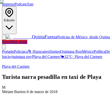
Impreso
Podcast
App
Edición
Quinta
Fuerza
Noticias de México, desde Quint
Suscríbete gratis
Portada
Policiaca
🌀 Huracanes
Sismos
Quintana Roo
México
Política
De
Inicio
/
quintana roo
/
Playa del Carmen
🌤️
32
°C
·
Playa del Carmen
Playa del Carmen
Turista narra pesadilla en taxi de Playa
M
Miriam Barrios
·
6 de marzo de 2018