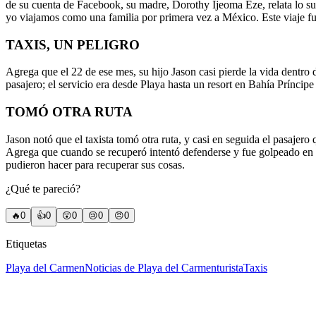
de su cuenta de Facebook, su madre, Dorothy Ijeoma Eze, relata lo suc
yo viajamos como una familia por primera vez a México. Este viaje 
TAXIS, UN PELIGRO
Agrega que el 22 de ese mes, su hijo Jason casi pierde la vida dentro
pasajero; el servicio era desde Playa hasta un resort en Bahía Príncip
TOMÓ OTRA RUTA
Jason notó que el taxista tomó otra ruta, y casi en seguida el pasajero
Agrega que cuando se recuperó intentó defenderse y fue golpeado en 
pudieron hacer para recuperar sus cosas.
¿Qué te pareció?
🔥
0
👍
0
😲
0
😢
0
😠
0
Etiquetas
Playa del Carmen
Noticias de Playa del Carmen
turista
Taxis