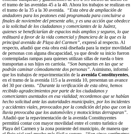
el tramo de las avenidas 45 a la 40. Ahora los trabajos se realizan en
el tramo de la 35 a la 30 avenida.
“Esta obra de ampliación de
andadores para los peatones está programada para concluirse a
finales de noviembre del presente año, y es una acción que obedece
a la solicitud de los ciudadanos y comerciantes de la Juárez,
quienes se beneficiarían de espacios más amplios y seguros, lo que
redituará a favor de la vida comercial y financiera de la que es la
principal avenida de Playa del Carmen”
, expresó al respecto. Al
respecto, añadió que esta obra está diseñada para la mejor movilidad
de personas con alguna discapacidad, ya que desde su inicio fueron
contempladas rampas para quienes utilizan sillas de rueda o bien
transportan a sus hijos en carriola.
“Son banquetas en las que se
podrán caminar cómodamente dos personas”
. Asimismo, informó
que los trabajos de repavimentación de la
avenida Constituyentes
,
en el tramo de la avenida 115 a la avenida 10, presentan un avance
del 30 por ciento.
“Durante la verificación de esta obra, hemos
recibido agradecimientos por parte de los ciudadanos y
comerciantes asentados en esa vialidad; recordemos que se habían
hecho solicitud ante las autoridades municipales, por los incidentes
y accidentes viales, provocados por la condición del piso que con la
lluvia provocaba que los automóviles y motocicletas derraparan”
.
Añadió que la repavimentación de la avenida Constituyentes
permitirá contar con mayor movilidad entre el centro turístico de
Playa del Carmen y la zona poniente del municipio, de manera que
el flujo vial será mucho más fácil y seguro.
“Son cinco centímetros