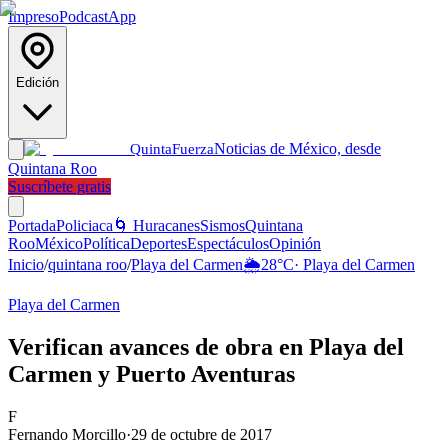
Impreso
Podcast
App
Edición
Noticias de México, desde
Quinta
Fuerza
Quintana Roo
Suscríbete gratis
Portada
Policiaca
🌀 Huracanes
Sismos
Quintana
Roo
México
Política
Deportes
Espectáculos
Opinión
Inicio
/
quintana roo
/
Playa del Carmen
🌦️
28
°C
·
Playa del Carmen
Playa del Carmen
Verifican avances de obra en Playa del
Carmen y Puerto Aventuras
F
Fernando Morcillo
·
29 de octubre de 2017