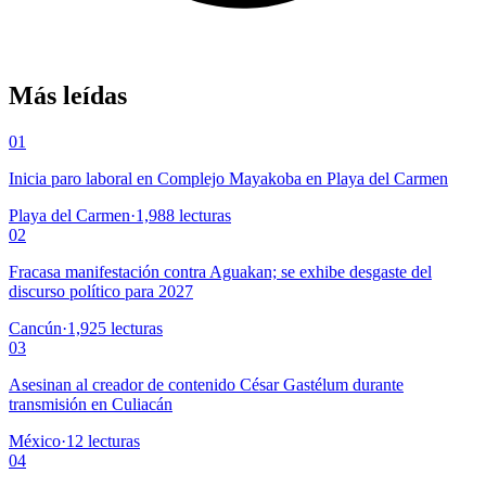
Más leídas
01
Inicia paro laboral en Complejo Mayakoba en Playa del Carmen
Playa del Carmen
·
1,988
lecturas
02
Fracasa manifestación contra Aguakan; se exhibe desgaste del
discurso político para 2027
Cancún
·
1,925
lecturas
03
Asesinan al creador de contenido César Gastélum durante
transmisión en Culiacán
México
·
12
lecturas
04