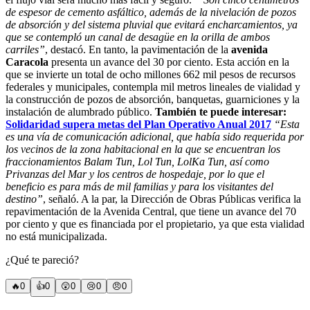
de espesor de cemento asfáltico, además de la nivelación de pozos
de absorción y del sistema pluvial que evitará encharcamientos, ya
que se contempló un canal de desagüe en la orilla de ambos
carriles”
, destacó. En tanto, la pavimentación de la
avenida
Caracola
presenta un avance del 30 por ciento. Esta acción en la
que se invierte un total de ocho millones 662 mil pesos de recursos
federales y municipales, contempla mil metros lineales de vialidad y
la construcción de pozos de absorción, banquetas, guarniciones y la
instalación de alumbrado público.
También te puede interesar:
Solidaridad supera metas del Plan Operativo Anual 2017
“Esta
es una vía de comunicación adicional, que había sido requerida por
los vecinos de la zona habitacional en la que se encuentran los
fraccionamientos Balam Tun, Lol Tun, LolKa Tun, así como
Privanzas del Mar y los centros de hospedaje, por lo que el
beneficio es para más de mil familias y para los visitantes del
destino”
, señaló. A la par, la Dirección de Obras Públicas verifica la
repavimentación de la Avenida Central, que tiene un avance del 70
por ciento y que es financiada por el propietario, ya que esta vialidad
no está municipalizada.
¿Qué te pareció?
🔥
0
👍
0
😲
0
😢
0
😠
0