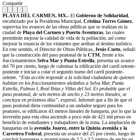
Compartir
PLAYA DEL CARMEN, MX.-
El
Gobierno de Solidaridad
,
encabezado por la Presidenta Municipal,
Cristina Torres Gómez
,
supervisa los avances de las obras públicas que se realizan en la
ciudad de
Playa del Carmen y Puerto Aventuras
, las cuales
permitirán mejorar la calidad de vida de la población, así como
mejorar la estancia de los visitantes que arriban al destino turístico.
En este sentido, el Director de Obras Públicas,
Jesús Cueto
, señaló
que la construcción del paso peatonal de la
CTM
, frente a los
fraccionamientos
Selva Mar y Punta Estrella
, presenta un avance
del 70 por ciento, luego de culminar la edificación del carril oriente-
poniente e iniciar a colar el segundo tramo del carril poniente-
oriente.
“Esta acción responde a la solicitud ciudadana de quienes
habitan en los fraccionamientos aledaños a Selva Mar, Punta
Estrella, Palmas I, Real Ibiza y Villas del Sol. Es probable que el
paso peatonal, de seis metros de ancho y 23 metros lineales, se
concluya en próximos días”
, expresó. Informó que a fin de que el
paso peatonal diera continuidad a un andador seguro para los
peatones, se edificaron 43 metros lineales de banqueta, por lo que la
inversión para esta obra asciende a poco más de 421 mil pesos en
beneficio de estudiantes y trabajadores de la zona. La ampliación de
banquetas en la
avenida Juárez, entre la Quinta avenida y la
Carretera Federal
, presenta un avance del 25 por ciento, luego de
concluir banquetas y guarniciones de 2.5 a 3.5 metros de ancho en