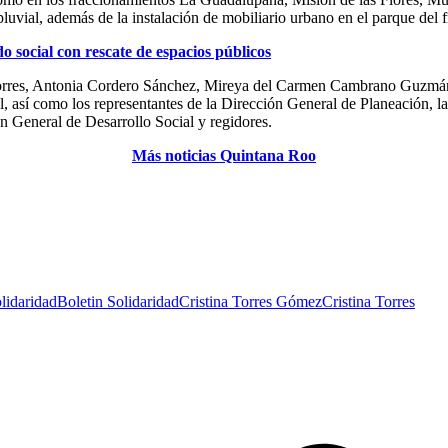
o pluvial, además de la instalación de mobiliario urbano en el parque del
do social con rescate de espacios públicos
 Torres, Antonia Cordero Sánchez, Mireya del Carmen Cambrano Guzmán
así como los representantes de la Dirección General de Planeación, la 
 General de Desarrollo Social y regidores.
Más noticias Quintana Roo
lidaridad
Boletin Solidaridad
Cristina Torres Gómez
Cristina Torres