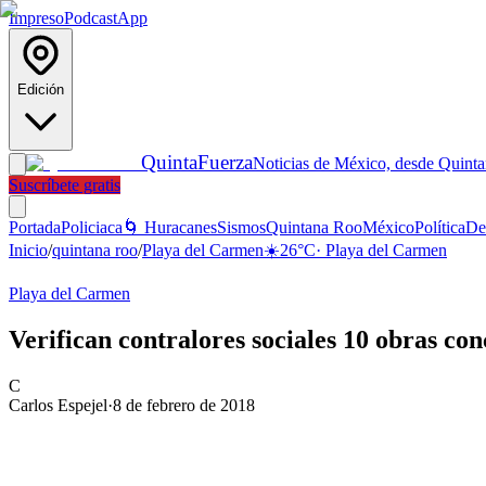
Impreso
Podcast
App
Edición
Quinta
Fuerza
Noticias de México, desde Quint
Suscríbete gratis
Portada
Policiaca
🌀 Huracanes
Sismos
Quintana Roo
México
Política
De
Inicio
/
quintana roo
/
Playa del Carmen
☀️
26
°C
·
Playa del Carmen
Playa del Carmen
Verifican contralores sociales 10 obras con
C
Carlos Espejel
·
8 de febrero de 2018