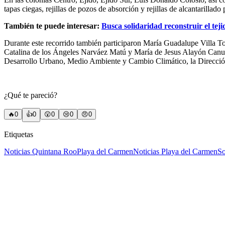
tapas ciegas, rejillas de pozos de absorción y rejillas de alcantarillad
También te puede interesar:
Busca solidaridad reconstruir el teji
Durante este recorrido también participaron María Guadalupe Villa
Catalina de los Ángeles Narváez Matú y María de Jesus Alayón Canul, 
Desarrollo Urbano, Medio Ambiente y Cambio Climático, la Dirección
¿Qué te pareció?
🔥
0
👍
0
😲
0
😢
0
😠
0
Etiquetas
Noticias Quintana Roo
Playa del Carmen
Noticias Playa del Carmen
So