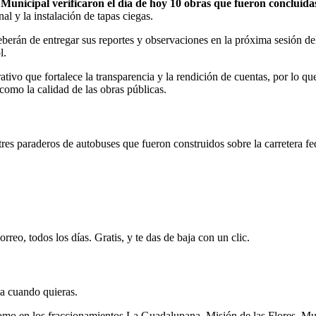
 Municipal verificaron el día de hoy 10 obras que fueron concluidas
al y la instalación de tapas ciegas.
deberán de entregar sus reportes y observaciones en la próxima sesión de
l.
tivo que fortalece la transparencia y la rendición de cuentas, por lo q
 como la calidad de las obras públicas.
s paraderos de autobuses que fueron construidos sobre la carretera fede
rreo, todos los días. Gratis, y te das de baja con un clic.
ja cuando quieras.
omo en los fraccionamientos La Guadalupana, Misión de las Flores, Mund