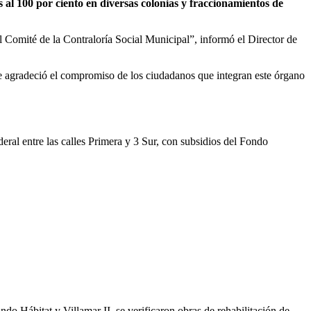
 al 100 por ciento en diversas colonias y fraccionamientos de
l Comité de la Contraloría Social Municipal”, informó el Director de
ue agradeció el compromiso de los ciudadanos que integran este órgano
ral entre las calles Primera y 3 Sur, con subsidios del Fondo
o Hábitat y Villamar II, se verificaron obras de rehabilitación de