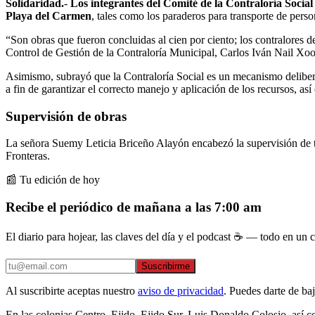
Solidaridad.
-
Los integrantes del Comité de la Contraloría Social
Playa del Carmen
, tales como los paraderos para transporte de person
“Son obras que fueron concluidas al cien por ciento; los contralores 
Control de Gestión de la Contraloría Municipal, Carlos Iván Nail Xoo
Asimismo, subrayó que la Contraloría Social es un mecanismo delibera
a fin de garantizar el correcto manejo y aplicación de los recursos, así
Supervisión de obras
La señora Suemy Leticia Briceño Alayón encabezó la supervisión de tre
Fronteras.
📰 Tu edición de hoy
Recibe el periódico de mañana a las 7:00 am
El diario para hojear, las claves del día y el podcast ☕ — todo en un co
Suscribirme
Al suscribirte aceptas nuestro
aviso de privacidad
. Puedes darte de ba
En las colonias Centro, Ejido, Ejido Sur, Luis Donaldo Colosio, así c