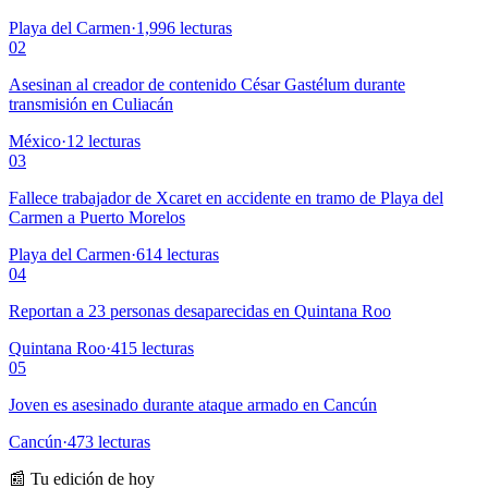
Playa del Carmen
·
1,996
lecturas
02
Asesinan al creador de contenido César Gastélum durante
transmisión en Culiacán
México
·
12
lecturas
03
Fallece trabajador de Xcaret en accidente en tramo de Playa del
Carmen a Puerto Morelos
Playa del Carmen
·
614
lecturas
04
Reportan a 23 personas desaparecidas en Quintana Roo
Quintana Roo
·
415
lecturas
05
Joven es asesinado durante ataque armado en Cancún
Cancún
·
473
lecturas
📰 Tu edición de hoy