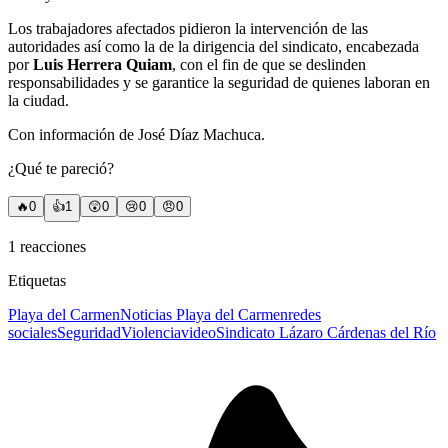
Los trabajadores afectados pidieron la intervención de las
autoridades así como la de la dirigencia del sindicato, encabezada
por
Luis Herrera Quiam
, con el fin de que se deslinden
responsabilidades y se garantice la seguridad de quienes laboran en
la ciudad.
Con información de José Díaz Machuca.
¿Qué te pareció?
🔥
0
👍
1
😲
0
😢
0
😠
0
1
reacciones
Etiquetas
Playa del Carmen
Noticias Playa del Carmen
redes
sociales
Seguridad
Violencia
video
Sindicato Lázaro Cárdenas del Río