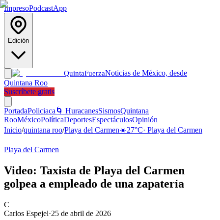
Impreso
Podcast
App
Edición
Noticias de México, desde
Quinta
Fuerza
Quintana Roo
Suscríbete gratis
Portada
Policiaca
🌀 Huracanes
Sismos
Quintana
Roo
México
Política
Deportes
Espectáculos
Opinión
Inicio
/
quintana roo
/
Playa del Carmen
☀️
27
°C
·
Playa del Carmen
Playa del Carmen
Video: Taxista de Playa del Carmen
golpea a empleado de una zapatería
C
Carlos Espejel
·
25 de abril de 2026