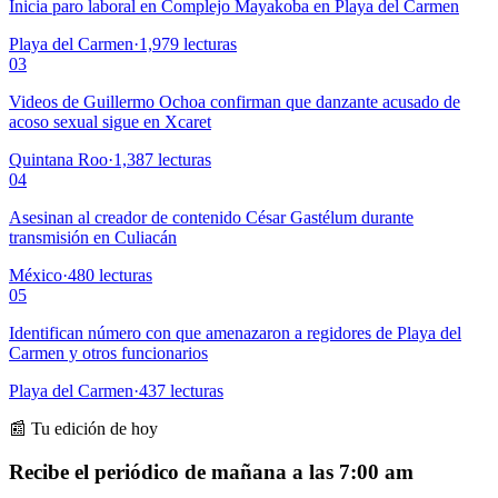
Inicia paro laboral en Complejo Mayakoba en Playa del Carmen
Playa del Carmen
·
1,979
lecturas
03
Videos de Guillermo Ochoa confirman que danzante acusado de
acoso sexual sigue en Xcaret
Quintana Roo
·
1,387
lecturas
04
Asesinan al creador de contenido César Gastélum durante
transmisión en Culiacán
México
·
480
lecturas
05
Identifican número con que amenazaron a regidores de Playa del
Carmen y otros funcionarios
Playa del Carmen
·
437
lecturas
📰 Tu edición de hoy
Recibe el periódico de mañana a las 7:00 am