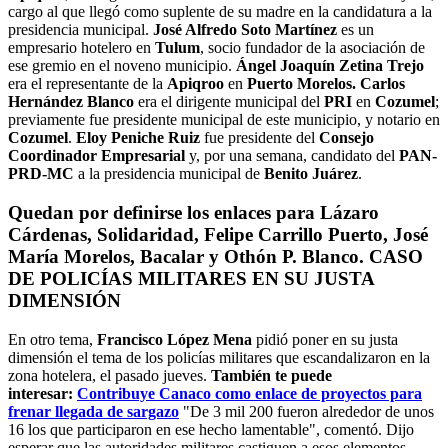
cargo al que llegó como suplente de su madre en la candidatura a la
presidencia municipal.
José Alfredo Soto Martínez
es un
empresario hotelero en
Tulum
, socio fundador de la asociación de
ese gremio en el noveno municipio.
Ángel Joaquín Zetina Trejo
era el representante de la
Apiqroo
en
Puerto Morelos.
Carlos
Hernández Blanco
era el dirigente municipal del
PRI
en
Cozumel
;
previamente fue presidente municipal de este municipio, y notario en
Cozumel
.
Eloy Peniche Ruiz
fue presidente del
Consejo
Coordinador Empresarial
y, por una semana, candidato del
PAN-
PRD-MC
a la presidencia municipal de
Benito Juárez
.
Quedan por definirse los enlaces para
Lázaro
Cárdenas, Solidaridad, Felipe Carrillo Puerto, José
María Morelos, Bacalar
y
Othón P. Blanco
. CASO
DE POLICÍAS MILITARES EN SU JUSTA
DIMENSIÓN
En otro tema,
Francisco López Mena
pidió poner en su justa
dimensión el tema de los policías militares que escandalizaron en la
zona hotelera, el pasado jueves.
También te puede
interesar:
Contribuye Canaco como enlace de proyectos para
frenar llegada de sargazo
"De 3 mil 200 fueron alrededor de unos
16 los que participaron en ese hecho lamentable", comentó. Dijo
esperar que las autoridades militares castiguen a esos elementos.