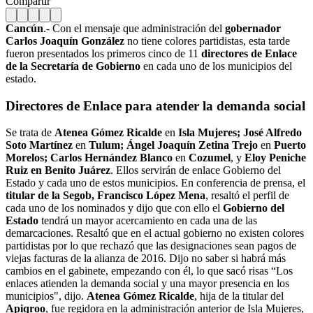
Compartir
Cancún
.- Con el mensaje que administración del
gobernador
Carlos Joaquín González
no tiene colores partidistas, esta tarde
fueron presentados los primeros cinco de 11
directores de Enlace
de la Secretaría de Gobierno
en cada uno de los municipios del
estado.
Directores de Enlace para atender la demanda social
Se trata de
Atenea Gómez Ricalde
en
Isla Mujeres; José Alfredo
Soto Martínez
en
Tulum; Ángel Joaquín Zetina Trejo
en
Puerto
Morelos; Carlos Hernández Blanco
en
Cozumel
, y
Eloy Peniche
Ruiz en Benito Juárez
. Ellos servirán de enlace Gobierno del
Estado y cada uno de estos municipios. En conferencia de prensa, el
titular de la Segob, Francisco López Mena
, resaltó el perfil de
cada uno de los nominados y dijo que con ello el
Gobierno del
Estado
tendrá un mayor acercamiento en cada una de las
demarcaciones. Resaltó que en el actual gobierno no existen colores
partidistas por lo que rechazó que las designaciones sean pagos de
viejas facturas de la alianza de 2016. Dijo no saber si habrá más
cambios en el gabinete, empezando con él, lo que sacó risas “Los
enlaces atienden la demanda social y una mayor presencia en los
municipios", dijo.
Atenea Gómez Ricalde
, hija de la titular del
Apiqroo
, fue regidora en la administración anterior de Isla Mujeres,