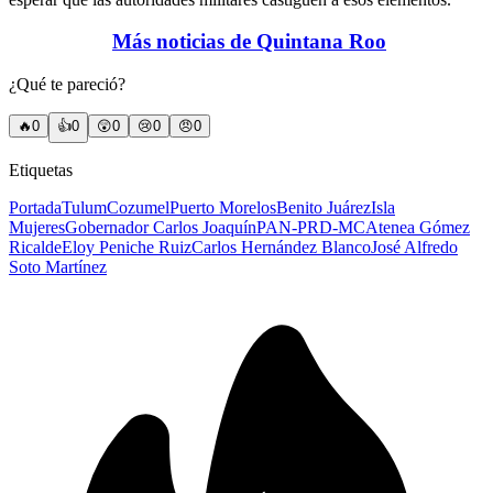
Más noticias de Quintana Roo
¿Qué te pareció?
🔥
0
👍
0
😲
0
😢
0
😠
0
Etiquetas
Portada
Tulum
Cozumel
Puerto Morelos
Benito Juárez
Isla
Mujeres
Gobernador Carlos Joaquín
PAN-PRD-MC
Atenea Gómez
Ricalde
Eloy Peniche Ruiz
Carlos Hernández Blanco
José Alfredo
Soto Martínez