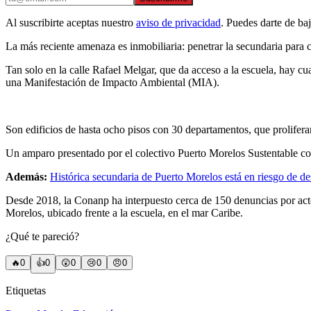
Al suscribirte aceptas nuestro
aviso de privacidad
. Puedes darte de ba
La más reciente amenaza es inmobiliaria: penetrar la secundaria para c
Tan solo en la calle Rafael Melgar, que da acceso a la escuela, hay 
una Manifestación de Impacto Ambiental (MIA).
Son edificios de hasta ocho pisos con 30 departamentos, que prolife
Un amparo presentado por el colectivo Puerto Morelos Sustentable cons
Además:
Histórica secundaria de Puerto Morelos está en riesgo de d
Desde 2018, la Conanp ha interpuesto cerca de 150 denuncias por acto
Morelos, ubicado frente a la escuela, en el mar Caribe.
¿Qué te pareció?
🔥
0
👍
0
😲
0
😢
0
😠
0
Etiquetas