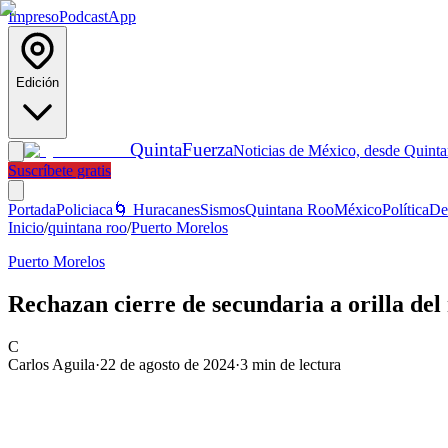
Impreso
Podcast
App
Edición
Quinta
Fuerza
Noticias de México, desde Quint
Suscríbete gratis
Portada
Policiaca
🌀 Huracanes
Sismos
Quintana Roo
México
Política
De
Inicio
/
quintana roo
/
Puerto Morelos
Puerto Morelos
Rechazan cierre de secundaria a orilla del
C
Carlos Aguila
·
22 de agosto de 2024
·
3
min de lectura