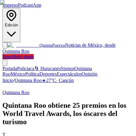
Impreso
Podcast
App
Edición
Noticias de México, desde
Quinta
Fuerza
Quintana Roo
Suscríbete gratis
Portada
Policiaca
🌀 Huracanes
Sismos
Quintana
Roo
México
Política
Deportes
Espectáculos
Opinión
Inicio
/
Quintana Roo
☀️
27
°C
·
Cancún
Quintana Roo
Quintana Roo obtiene 25 premios en los
World Travel Awards, los óscares del
turismo
T