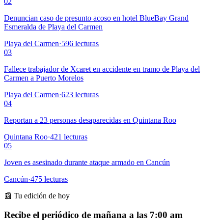
02
Denuncian caso de presunto acoso en hotel BlueBay Grand
Esmeralda de Playa del Carmen
Playa del Carmen
·
596
lecturas
03
Fallece trabajador de Xcaret en accidente en tramo de Playa del
Carmen a Puerto Morelos
Playa del Carmen
·
623
lecturas
04
Reportan a 23 personas desaparecidas en Quintana Roo
Quintana Roo
·
421
lecturas
05
Joven es asesinado durante ataque armado en Cancún
Cancún
·
475
lecturas
📰 Tu edición de hoy
Recibe el periódico de mañana a las 7:00 am