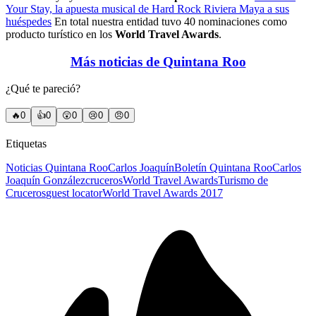
Your Stay, la apuesta musical de Hard Rock Riviera Maya a sus
huéspedes
En total nuestra entidad tuvo 40 nominaciones como
producto turístico en los
World Travel Awards
.
Más noticias de Quintana Roo
¿Qué te pareció?
🔥
0
👍
0
😲
0
😢
0
😠
0
Etiquetas
Noticias Quintana Roo
Carlos Joaquín
Boletín Quintana Roo
Carlos
Joaquín González
cruceros
World Travel Awards
Turismo de
Cruceros
guest locator
World Travel Awards 2017