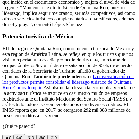
que incide en el crecimiento económico y mejora el nivel de vida de
la gente. “Mantener el éxito turístico de Quintana Roo, nuestro
liderazgo, implica seguir mejorando, ser más competitivos, así como
ofrecer servicios turísticos complementarios, diversificados, además
de sol y playa”, comentó López Sánchez.
Potencia turística de México
El liderazgo de Quintana Roo, como potencia turística de México y
esta región de América Latina, se refleja en que los turistas que nos
visitan reportan una estadía promedio de 4.6 días, un retorno de
ocupación de 52% y un índice de satisfacción de 95%, de acuerdo
con datos de la Secretaría de Turismo, añadió el gobernador de
Quintana Roo.
También te puede interesar:
La diversificación en
los productos permite consolidar el liderazgo turístico de Quintana
Roo: Carlos Joaquín
Asimismo, la relevancia económica y social de
la actividad turística se traduce en casi medio millón de empleos
registrados ante el Instituto Mexicano del Seguro Social (IMSS), y
así los trabajadores se ven beneficiados con diversos créditos. El
IMSS reporta que, en 2017, se otorgaron 292 mil 383 millones de
pesos en créditos a la vivienda.
¿Qué te pareció?
🔥
0
👍
0
😲
0
😢
0
😠
0