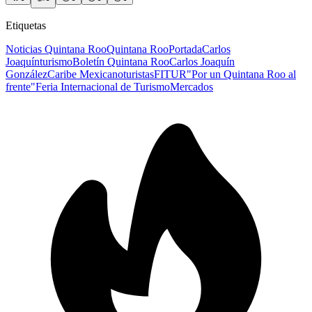
Etiquetas
Noticias Quintana Roo
Quintana Roo
Portada
Carlos
Joaquín
turismo
Boletín Quintana Roo
Carlos Joaquín
González
Caribe Mexicano
turistas
FITUR
"Por un Quintana Roo al
frente"
Feria Internacional de Turismo
Mercados