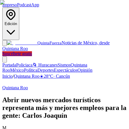
Impreso
Podcast
App
Edición
Noticias de México, desde
Quinta
Fuerza
Quintana Roo
Suscríbete gratis
Portada
Policiaca
🌀 Huracanes
Sismos
Quintana
Roo
México
Política
Deportes
Espectáculos
Opinión
Inicio
/
Quintana Roo
☀️
28
°C
·
Cancún
Quintana Roo
Abrir nuevos mercados turísticos
representa más y mejores empleos para la
gente: Carlos Joaquín
M