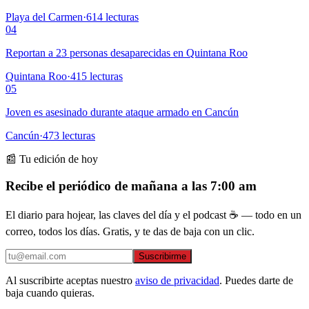
Playa del Carmen
·
614
lecturas
04
Reportan a 23 personas desaparecidas en Quintana Roo
Quintana Roo
·
415
lecturas
05
Joven es asesinado durante ataque armado en Cancún
Cancún
·
473
lecturas
📰 Tu edición de hoy
Recibe el periódico de mañana a las 7:00 am
El diario para hojear, las claves del día y el podcast ☕ — todo en un
correo, todos los días. Gratis, y te das de baja con un clic.
Suscribirme
Al suscribirte aceptas nuestro
aviso de privacidad
. Puedes darte de
baja cuando quieras.