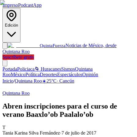
Impreso
Podcast
App
Edición
Noticias de México, desde
Quinta
Fuerza
Quintana Roo
Suscríbete gratis
Portada
Policiaca
🌀 Huracanes
Sismos
Quintana
Roo
México
Política
Deportes
Espectáculos
Opinión
Inicio
/
Quintana Roo
☀️
25
°C
·
Cancún
Quintana Roo
Abren inscripciones para el curso de
verano Baaxlo’ob Paalalo’ob
T
Tania Karina Silva Fernández
·
7 de julio de 2017