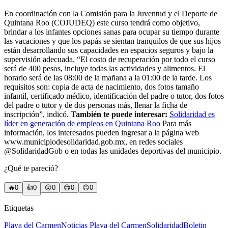
En coordinación con la Comisión para la Juventud y el Deporte de
Quintana Roo (COJUDEQ) este curso tendrá como objetivo,
brindar a los infantes opciones sanas para ocupar su tiempo durante
las vacaciones y que los papás se sientan tranquilos de que sus hijos
están desarrollando sus capacidades en espacios seguros y bajo la
supervisión adecuada. “El costo de recuperación por todo el curso
será de 400 pesos, incluye todas las actividades y alimentos. El
horario será de las 08:00 de la mañana a la 01:00 de la tarde. Los
requisitos son: copia de acta de nacimiento, dos fotos tamaño
infantil, certificado médico, identificación del padre o tutor, dos fotos
del padre o tutor y de dos personas más, llenar la ficha de
inscripción”, indicó.
También te puede interesar:
Solidaridad es
líder en generación de empleos en Quintana Roo
Para más
información, los interesados pueden ingresar a la página web
www.municipiodesolidaridad.gob.mx, en redes sociales
@SolidaridadGob o en todas las unidades deportivas del municipio.
¿Qué te pareció?
🔥
0
👍
0
😲
0
😢
0
😠
0
Etiquetas
Playa del Carmen
Noticias Playa del Carmen
Solidaridad
Boletin