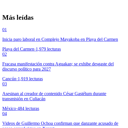
Más leídas
01
Inicia paro laboral en Complejo Mayakoba en Playa del Carmen
Playa del Carmen
·
1,979
lecturas
02
Fracasa manifestación contra Aguakan; se exhibe desgaste del
discurso político para 2027
Cancún
·
1,919
lecturas
03
Asesinan al creador de contenido César Gastélum durante
transmisión en Culiacán
México
·
484
lecturas
04
Videos de Guillermo Ochoa confirman que danzante acusado de