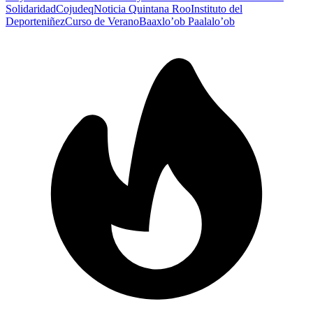
Solidaridad
Cojudeq
Noticia Quintana Roo
Instituto del
Deporte
niñez
Curso de Verano
Baaxlo’ob Paalalo’ob