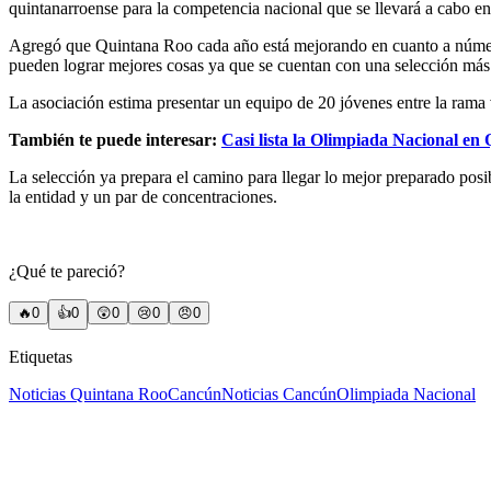
quintanarroense para la competencia nacional que se llevará a cabo en 
Agregó que Quintana Roo cada año está mejorando en cuanto a número
pueden lograr mejores cosas ya que se cuentan con una selección más
La asociación estima presentar un equipo de 20 jóvenes entre la rama 
También te puede interesar:
Casi lista la Olimpiada Nacional en
La selección ya prepara el camino para llegar lo mejor preparado pos
la entidad y un par de concentraciones.
¿Qué te pareció?
🔥
0
👍
0
😲
0
😢
0
😠
0
Etiquetas
Noticias Quintana Roo
Cancún
Noticias Cancún
Olimpiada Nacional