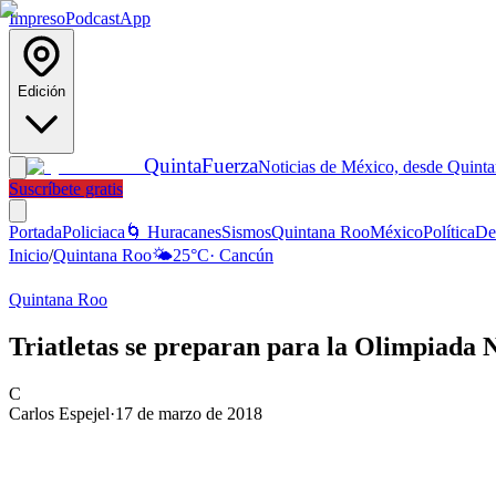
Impreso
Podcast
App
Edición
Quinta
Fuerza
Noticias de México, desde Quint
Suscríbete gratis
Portada
Policiaca
🌀 Huracanes
Sismos
Quintana Roo
México
Política
De
Inicio
/
Quintana Roo
🌤️
25
°C
·
Cancún
Quintana Roo
Triatletas se preparan para la Olimpiada 
C
Carlos Espejel
·
17 de marzo de 2018