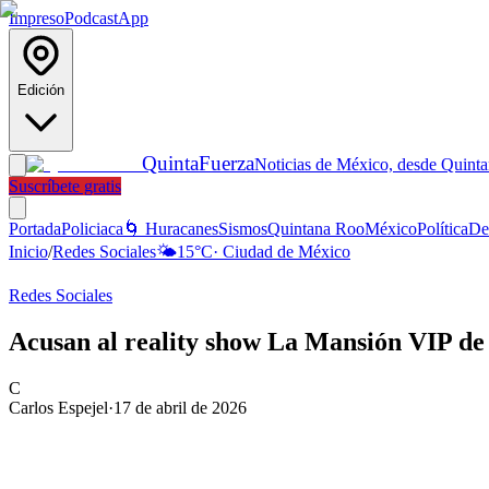
Impreso
Podcast
App
Edición
Quinta
Fuerza
Noticias de México, desde Quint
Suscríbete gratis
Portada
Policiaca
🌀 Huracanes
Sismos
Quintana Roo
México
Política
De
Inicio
/
Redes Sociales
🌤️
15
°C
·
Ciudad de México
Redes Sociales
Acusan al reality show La Mansión VIP de
C
Carlos Espejel
·
17 de abril de 2026