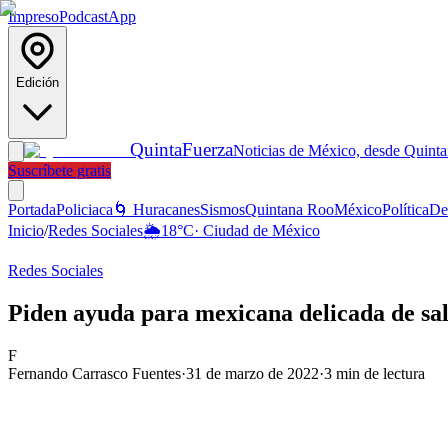
Impreso
Podcast
App
Edición
Quinta
Fuerza
Noticias de México, desde Quint
Suscríbete gratis
Portada
Policiaca
🌀 Huracanes
Sismos
Quintana Roo
México
Política
De
Inicio
/
Redes Sociales
🌦️
18
°C
·
Ciudad de México
Redes Sociales
Piden ayuda para mexicana delicada de sa
F
Fernando Carrasco Fuentes
·
31 de marzo de 2022
·
3
min de lectura