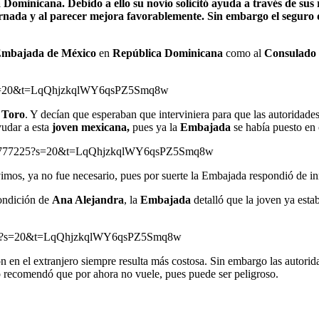
ominicana. Debido a ello su novio solicitó ayuda a través de sus r
ernada y al parecer mejora favorablemente.
Sin embargo el seguro q
mbajada de México
en
República Dominicana
como al
Consulado
20?s=20&t=LqQhjzkqlWY6qsPZ5Smq8w
 Toro
. Y decían que esperaban que interviniera para que las autoridad
yudar a esta
joven mexicana,
pues ya la
Embajada
se había puesto en 
184777225?s=20&t=LqQhjzkqlWY6qsPZ5Smq8w
imos, ya no fue necesario, pues por suerte la Embajada respondió de i
condición de
Ana Alejandra
, la
Embajada
detalló que la joven ya esta
028239?s=20&t=LqQhjzkqlWY6qsPZ5Smq8w
ón en el extranjero siempre resulta más costosa. Sin embargo las autori
o recomendó que por ahora no vuele, pues puede ser peligroso.