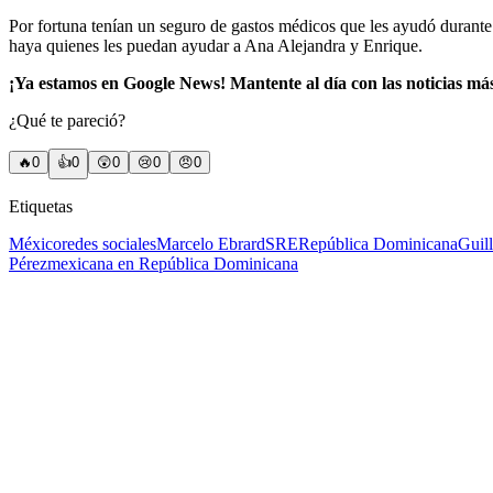
Por fortuna tenían un seguro de gastos médicos que les ayudó durante 
haya quienes les puedan ayudar a Ana Alejandra y Enrique.
¡Ya estamos en Google News! Mantente al día con las noticias má
¿Qué te pareció?
🔥
0
👍
0
😲
0
😢
0
😠
0
Etiquetas
México
redes sociales
Marcelo Ebrard
SRE
República Dominicana
Guil
Pérez
mexicana en República Dominicana