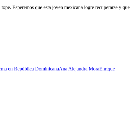
al tope. Esperemos que esta joven mexicana logre recuperarse y que
rma en República Dominicana
Ana Alejandra Mora
Enrique