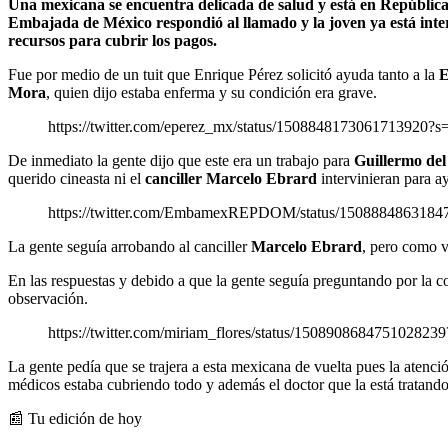
Una mexicana se encuentra delicada de salud y está en República D
Embajada de México respondió al llamado y la joven ya está int
recursos para cubrir los pagos.
Fue por medio de un tuit que Enrique Pérez solicitó ayuda tanto a la
E
Mora
, quien dijo estaba enferma y su condición era grave.
https://twitter.com/eperez_mx/status/15088481730617139
De inmediato la gente dijo que este era un trabajo para
Guillermo del
querido cineasta ni el
canciller Marcelo Ebrard
intervinieran para a
https://twitter.com/EmbamexREPDOM/status/1508884863
La gente seguía arrobando al canciller
Marcelo Ebrard
, pero como v
En las respuestas y debido a que la gente seguía preguntando por la 
observación.
https://twitter.com/miriam_flores/status/1508908684751
La gente pedía que se trajera a esta mexicana de vuelta pues la atenci
médicos estaba cubriendo todo y además el doctor que la está tratand
📰 Tu edición de hoy