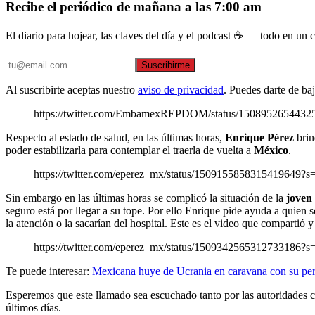
Recibe el periódico de mañana a las 7:00 am
El diario para hojear, las claves del día y el podcast ☕ — todo en un co
Suscribirme
Al suscribirte aceptas nuestro
aviso de privacidad
. Puedes darte de ba
https://twitter.com/EmbamexREPDOM/status/1508952654
Respecto al estado de salud, en las últimas horas,
Enrique Pérez
brin
poder estabilizarla para contemplar el traerla de vuelta a
México
.
https://twitter.com/eperez_mx/status/15091558583154196
Sin embargo en las últimas horas se complicó la situación de la
joven
seguro está por llegar a su tope. Por ello Enrique pide ayuda a quien 
la atención o la sacarían del hospital. Este es el video que compartió 
https://twitter.com/eperez_mx/status/15093425653127331
Te puede interesar:
Mexicana huye de Ucrania en caravana con su pe
Esperemos que este llamado sea escuchado tanto por las autoridades c
últimos días.