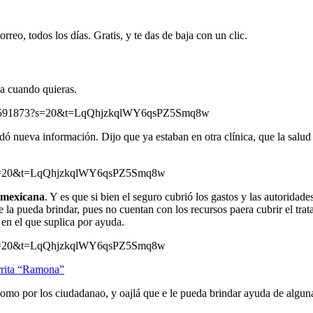
rreo, todos los días. Gratis, y te das de baja con un clic.
ja cuando quieras.
432591873?s=20&t=LqQhjzkqlWY6qsPZ5Smq8w
dó nueva información. Dijo que ya estaban en otra clínica, que la salud
49?s=20&t=LqQhjzkqlWY6qsPZ5Smq8w
 mexicana
. Y es que si bien el seguro cubrió los gastos y las autoridade
se la pueda brindar, pues no cuentan con los recursos paera cubrir el tr
y en el que suplica por ayuda.
86?s=20&t=LqQhjzkqlWY6qsPZ5Smq8w
rrita “Ramona”
omo por los ciudadanao, y oajlá que e le pueda brindar ayuda de algun