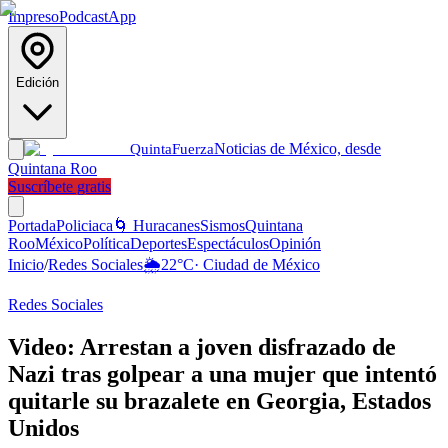
Impreso
Podcast
App
Edición
Noticias de México, desde
Quinta
Fuerza
Quintana Roo
Suscríbete gratis
Portada
Policiaca
🌀 Huracanes
Sismos
Quintana
Roo
México
Política
Deportes
Espectáculos
Opinión
Inicio
/
Redes Sociales
🌦️
22
°C
·
Ciudad de México
Redes Sociales
Video: Arrestan a joven disfrazado de
Nazi tras golpear a una mujer que intentó
quitarle su brazalete en Georgia, Estados
Unidos