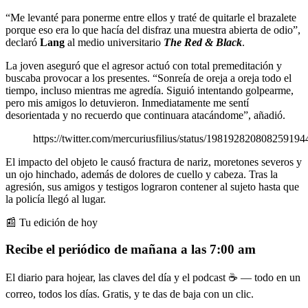
“Me levanté para ponerme entre ellos y traté de quitarle el brazalete
porque eso era lo que hacía del disfraz una muestra abierta de odio”,
declaró
Lang
al medio universitario
The Red & Black
.
La joven aseguró que el agresor actuó con total premeditación y
buscaba provocar a los presentes. “Sonreía de oreja a oreja todo el
tiempo, incluso mientras me agredía. Siguió intentando golpearme,
pero mis amigos lo detuvieron. Inmediatamente me sentí
desorientada y no recuerdo que continuara atacándome”, añadió.
https://twitter.com/mercuriusfilius/status/198192820808259194
El impacto del objeto le causó fractura de nariz, moretones severos y
un ojo hinchado, además de dolores de cuello y cabeza. Tras la
agresión, sus amigos y testigos lograron contener al sujeto hasta que
la policía llegó al lugar.
📰 Tu edición de hoy
Recibe el periódico de mañana a las 7:00 am
El diario para hojear, las claves del día y el podcast ☕ — todo en un
correo, todos los días. Gratis, y te das de baja con un clic.