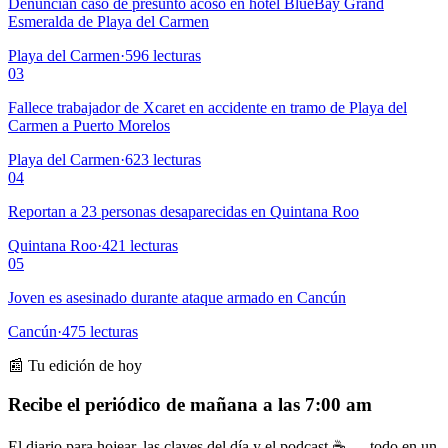
Denuncian caso de presunto acoso en hotel BlueBay Grand
Esmeralda de Playa del Carmen
Playa del Carmen
·
596
lecturas
03
Fallece trabajador de Xcaret en accidente en tramo de Playa del
Carmen a Puerto Morelos
Playa del Carmen
·
623
lecturas
04
Reportan a 23 personas desaparecidas en Quintana Roo
Quintana Roo
·
421
lecturas
05
Joven es asesinado durante ataque armado en Cancún
Cancún
·
475
lecturas
📰 Tu edición de hoy
Recibe el periódico de mañana a las 7:00 am
El diario para hojear, las claves del día y el podcast ☕ — todo en un