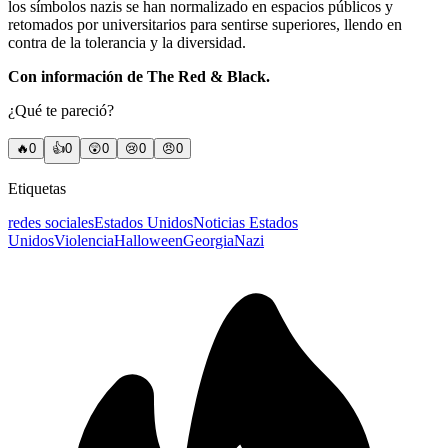
los símbolos nazis se han normalizado en espacios públicos y
retomados por universitarios para sentirse superiores, llendo en
contra de la tolerancia y la diversidad.
Con información de The Red & Black.
¿Qué te pareció?
🔥
0
👍
0
😲
0
😢
0
😠
0
Etiquetas
redes sociales
Estados Unidos
Noticias Estados
Unidos
Violencia
Halloween
Georgia
Nazi