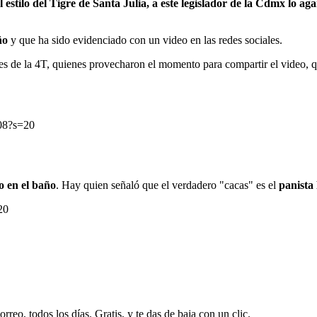
 estilo del Tigre de Santa Julia, a este legislador de la Cdmx lo 
ño
y que ha sido evidenciado con un video en las redes sociales.
es de la 4T, quienes provecharon el momento para compartir el video, qu
208?s=20
o en el baño
. Hay quien señaló que el verdadero "cacas" es el
panista
20
rreo, todos los días. Gratis, y te das de baja con un clic.