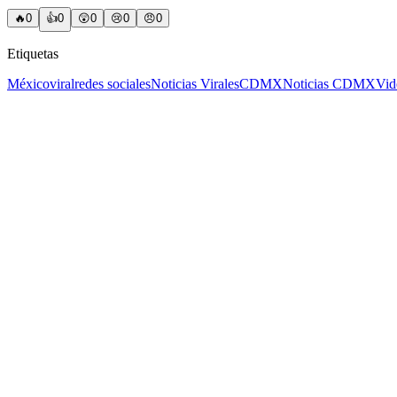
🔥
0
👍
0
😲
0
😢
0
😠
0
Etiquetas
México
viral
redes sociales
Noticias Virales
CDMX
Noticias CDMX
Vid