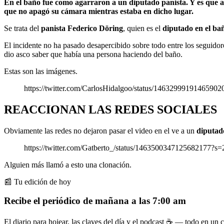
En el baño fue como agarraron a un diputado panista. Y es que al
que no apagó su cámara mientras estaba en dicho lugar.
Se trata del
panista
Federico Döring
, quien es el
diputado en el ba
El incidente no ha pasado desapercibido sobre todo entre los seguidor
dio asco saber que había una persona haciendo del baño.
Estas son las imágenes.
https://twitter.com/CarlosHidalgoo/status/1463299919146590
REACCIONAN LAS REDES SOCIALES
Obviamente las redes no dejaron pasar el video en el ve a un
diputad
https://twitter.com/Gatberto_/status/1463500347125682177?s=
Alguien más llamó a esto una clonación.
📰 Tu edición de hoy
Recibe el periódico de mañana a las 7:00 am
El diario para hojear, las claves del día y el podcast ☕ — todo en un co