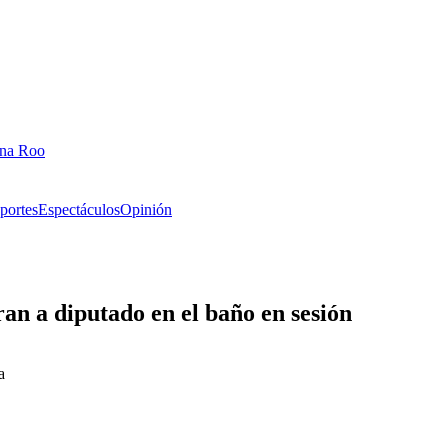
ana Roo
portes
Espectáculos
Opinión
an a diputado en el baño en sesión
a