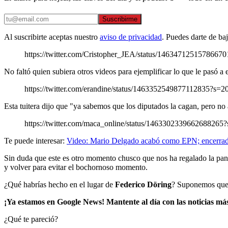
Suscribirme
Al suscribirte aceptas nuestro
aviso de privacidad
. Puedes darte de ba
https://twitter.com/Cristopher_JEA/status/1463471251578667
No faltó quien subiera otros videos para ejemplificar lo que le pasó a 
https://twitter.com/erandine/status/1463352549877112835?s=2
Esta tuitera dijo que "ya sabemos que los diputados la cagan, pero no 
https://twitter.com/maca_online/status/1463302339662688265
Te puede interesar:
Video: Mario Delgado acabó como EPN; encerrado 
Sin duda que este es otro momento chusco que nos ha regalado la pa
y volver para evitar el bochornoso momento.
¿Qué habrías hecho en el lugar de
Federico Döring
? Suponemos que 
¡Ya estamos en Google News! Mantente al día con las noticias má
¿Qué te pareció?