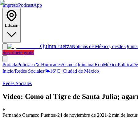
Impreso
Podcast
App
Edición
Quinta
Fuerza
Noticias de México, desde Quint
Suscríbete gratis
Portada
Policiaca
🌀 Huracanes
Sismos
Quintana Roo
México
Política
De
Inicio
/
Redes Sociales
🌤️
16
°C
·
Ciudad de México
Redes Sociales
Video: Como al Tigre de Santa Julia; agarr
F
Fernando Carrasco Fuentes
·
24 de noviembre de 2021
·
2
min de lectur