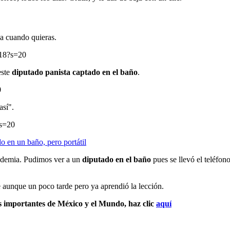
ja cuando quieras.
018?s=20
este
diputado panista captado en el baño
.
0
así".
?s=20
en un baño, pero portátil
ndemia. Pudimos ver a un
diputado en el baño
pues se llevó el teléfon
aunque un poco tarde pero ya aprendió la lección.
s importantes de México y el Mundo, haz clic
aquí