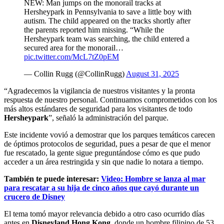
NEW: Man jumps on the monorail tracks at
Hersheypark in Pennsylvania to save a little boy with
autism. The child appeared on the tracks shortly after
the parents reported him missing. “While the
Hersheypark team was searching, the child entered a
secured area for the monorail…
pic.twitter.com/McL7tZ0pEM
— Collin Rugg (@CollinRugg)
August 31, 2025
“Agradecemos la vigilancia de nuestros visitantes y la pronta
respuesta de nuestro personal. Continuamos comprometidos con los
más altos estándares de seguridad para los visitantes de todo
Hersheypark
”, señaló la administración del parque.
Este incidente vovió a demostrar que los parques temáticos carecen
de óptimos protocolos de seguridad, pues a pesar de que el menor
fue rescatado, la gente sigue preguntándose cómo es que pudo
acceder a un área restringida y sin que nadie lo notara a tiempo.
También te puede interesar:
Video: Hombre se lanza al mar
para rescatar a su hija de cinco años que cayó durante un
crucero de Disney
El tema tomó mayor relevancia debido a otro caso ocurrido días
antes en
Disneyland Hong Kong
, donde un hombre filipino de 53