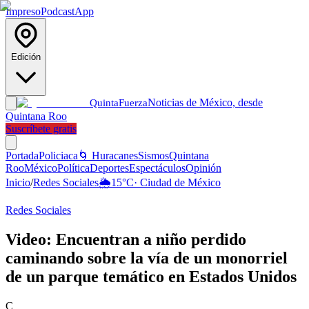
Impreso
Podcast
App
Edición
Noticias de México, desde
Quinta
Fuerza
Quintana Roo
Suscríbete gratis
Portada
Policiaca
🌀 Huracanes
Sismos
Quintana
Roo
México
Política
Deportes
Espectáculos
Opinión
Inicio
/
Redes Sociales
🌦️
15
°C
·
Ciudad de México
Redes Sociales
Video: Encuentran a niño perdido
caminando sobre la vía de un monorriel
de un parque temático en Estados Unidos
C