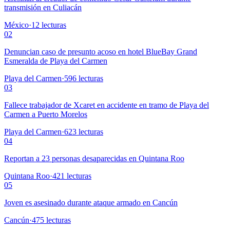
transmisión en Culiacán
México
·
12
lecturas
02
Denuncian caso de presunto acoso en hotel BlueBay Grand
Esmeralda de Playa del Carmen
Playa del Carmen
·
596
lecturas
03
Fallece trabajador de Xcaret en accidente en tramo de Playa del
Carmen a Puerto Morelos
Playa del Carmen
·
623
lecturas
04
Reportan a 23 personas desaparecidas en Quintana Roo
Quintana Roo
·
421
lecturas
05
Joven es asesinado durante ataque armado en Cancún
Cancún
·
475
lecturas