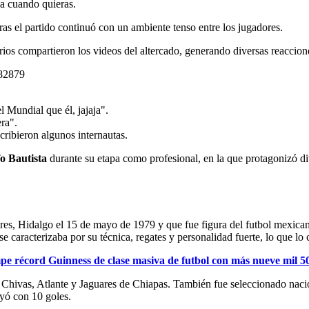
ja cuando quieras.
s el partido continuó con un ambiente tenso entre los jugadores.
os compartieron los videos del altercado, generando diversas reaccione
182879
 Mundial que él, jajaja".
ra".
ribieron algunos internautas.
o Bautista
durante su etapa como profesional, en la que protagonizó di
es, Hidalgo el 15 de mayo de 1979 y que fue figura del futbol mexican
racterizaba por su técnica, regates y personalidad fuerte, lo que lo c
 récord Guinness de clase masiva de futbol con más nueve mil 5
, Chivas, Atlante y Jaguares de Chiapas. También fue seleccionado na
uyó con 10 goles.