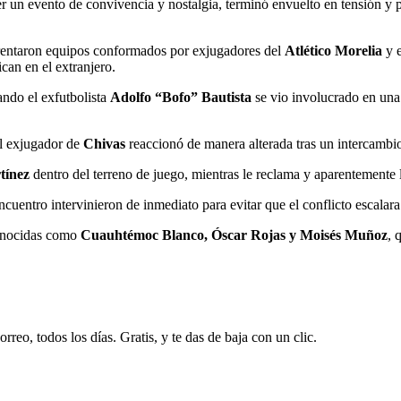
er un evento de convivencia y nostalgia, terminó envuelto en tensión y
rentaron equipos conformados por exjugadores del
Atlético Morelia
y 
can en el extranjero.
ando el exfutbolista
Adolfo “Bofo” Bautista
se vio involucrado en un
el exjugador de
Chivas
reaccionó de manera alterada tras un intercambio
tínez
dentro del terreno de juego, mientras le reclama y aparentemente l
ncuentro intervinieron de inmediato para evitar que el conflicto escalara
conocidas como
Cuauhtémoc Blanco, Óscar Rojas y Moisés Muñoz
, 
rreo, todos los días. Gratis, y te das de baja con un clic.