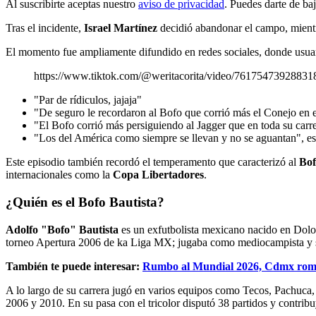
Al suscribirte aceptas nuestro
aviso de privacidad
. Puedes darte de ba
Tras el incidente,
Israel Martínez
decidió abandonar el campo, mientra
El momento fue ampliamente difundido en redes sociales, donde usuari
https://www.tiktok.com/@weritacorita/video/7617547392883
"Par de rídiculos, jajaja"
"De seguro le recordaron al Bofo que corrió más el Conejo en el
"El Bofo corrió más persiguiendo al Jagger que en toda su carre
"Los del América como siempre se llevan y no se aguantan", esc
Este episodio también recordó el temperamento que caracterizó al
Bof
internacionales como la
Copa Libertadores
.
¿Quién es el Bofo Bautista?
Adolfo "Bofo" Bautista
es un exfutbolista mexicano nacido en Dolor
torneo Apertura 2006 de ka Liga MX; jugaba como mediocampista y se ca
También te puede interesar:
Rumbo al Mundial 2026, Cdmx rompe
A lo largo de su carrera jugó en varios equipos como Tecos, Pachuca
2006 y 2010. En su pasa con el tricolor disputó 38 partidos y contrib