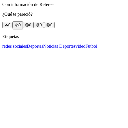
Con información de Referee.
¿Qué te pareció?
🔥
0
👍
0
😲
0
😢
0
😠
0
Etiquetas
redes sociales
Deportes
Noticias Deportes
video
Futbol