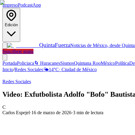
Impreso
Podcast
App
Edición
Quinta
Fuerza
Noticias de México, desde Quint
Suscríbete gratis
Portada
Policiaca
🌀 Huracanes
Sismos
Quintana Roo
México
Política
De
Inicio
/
Redes Sociales
🌤️
14
°C
·
Ciudad de México
Redes Sociales
Video: Exfutbolista Adolfo "Bofo" Bautista
C
Carlos Espejel
·
16 de marzo de 2026
·
3
min de lectura