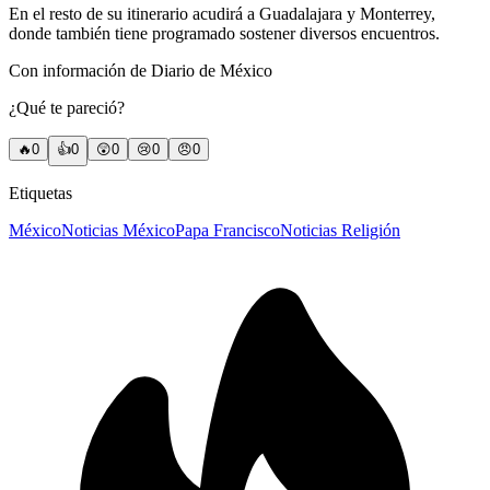
En el resto de su itinerario acudirá a Guadalajara y Monterrey,
donde también tiene programado sostener diversos encuentros.
Con información de Diario de México
¿Qué te pareció?
🔥
0
👍
0
😲
0
😢
0
😠
0
Etiquetas
México
Noticias México
Papa Francisco
Noticias Religión