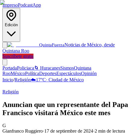
Impreso
Podcast
App
Edición
Noticias de México, desde
Quinta
Fuerza
Quintana Roo
Suscríbete gratis
Portada
Policiaca
🌀 Huracanes
Sismos
Quintana
Roo
México
Política
Deportes
Espectáculos
Opinión
Inicio
/
Religión
☁️
17
°C
·
Ciudad de México
Religión
Anuncian que un representante del Papa
Francisco visitará México este mes
G
Gianfranco Ruggiero
·
17 de septiembre de 2024
·
2
min de lectura