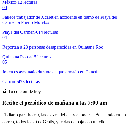
México
·
12
lecturas
03
Fallece trabajador de Xcaret en accidente en tramo de Playa del
Carmen a Puerto Morelos
Playa del Carmen
·
614
lecturas
04
Reportan a 23 personas desaparecidas en Quintana Roo
Quintana Roo
·
415
lecturas
05
Joven es asesinado durante ataque armado en Cancún
Cancún
·
473
lecturas
📰 Tu edición de hoy
Recibe el periódico de mañana a las 7:00 am
El diario para hojear, las claves del día y el podcast ☕ — todo en un
correo, todos los días. Gratis, y te das de baja con un clic.